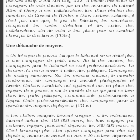
puissant lobby. » Sur son blog, XXX a révélé l'existence de
consignes de vote données par un des associés du cabinet
Allen & Overy à ses collaborateurs lors d'une élection des
membres du Conseil de l'Ordre. « Dans certains cabinets, il
n'est pas rare que, le jour de l'élection, les secrétaires
récupèrent les cartes d'électeur et les codes des
collaborateurs afin de voter à leur place pour un candidat
choisi par la direction ».
(L’Obs)
Une débauche de moyens
« Un tel enjeu de pouvoir fait que le bâtonnat ne se réduit plus
à une campagne de petits fours. Au fil des années, les
campagnes pour le bâtonnat se sont professionnalisées. La
dernière n'a rien à envier à celles des politiques. Campagnes
de mailing intensives. Sur les réseaux sociaux, le moindre
rendez-vous de campagne est aussitôt photographié et
tweeté. Certains candidats ont également mis en place des
équipes de « jeunes » sur le modèle de ce qui peut se faire
dans les partis politiques, communicants professionnels à
l'appui. Cette professionnalisation des campagnes pose la
question des moyens déployés ».
(L’Obs)
« Les chiffres évoqués laissent songeur : si les estimations
tournent autour des 100 000 euros, les frais engagés par
certaines équipes pourraient dépasser les 200 000 euros. «
C'est beaucoup plus cher qu'une campagne pour être élu
député », avance un avocat en vue. « Si certains dépensent