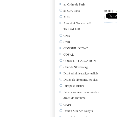
ab Ordre de Paris
ab UJA Paris
06:00 |
Li
ACE
|
Avocat et Notaire de B
TRIGALLOU
CNA
CNB
CONSEIL D'ETAT
COSAL
COUR DE CASSATION
Cour de Strasbourg
Droit administratif,actualités
Droits de l'Homme, les sites
Europe et Justice
Fédération internationale des
droits de l'homme
GAFI
Institut Maurice Garçon