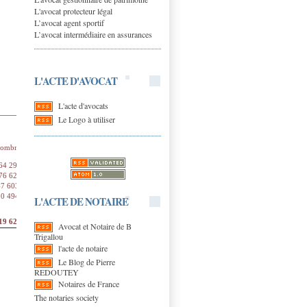
L'avocat protecteur légal
L’avocat agent sportif
L’avocat intermédiaire en assurances
L'ACTE D'AVOCAT
L'acte d'avocats
Le Logo à utiliser
2013
ombre
Part du
Évolution
total
2013/2012
64 290
50,5 %
– 1,1 %
76 627
41 %
+ 0,5 %
47 603
5,2 %
+ 10,3 %
30 494
3,3 %
+ 9 %
L'ACTE DE NOTAIRE
19 625
100 %
+ 0,4 %
Avocat et Notaire de B
Trigallou
l'acte de notaire
Le Blog de Pierre
REDOUTEY
Notaires de France
The notaries society