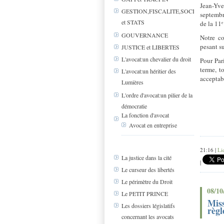
Jean-Yve
GESTION,FISCALITE,SOCIAL
septembr
et STATS
de la 11
GOUVERNANCE
Notre co
pesant su
JUSTICE et LIBERTES
L'avocat:un chevalier du droit
Pour Par
terme, t
L'avocat:un héritier des
acceptab
Lumières
L'ordre d'avocat:un pilier de la
démocratie
La fonction d'avocat
Avocat en entreprise
21:16 |
Li
La justice dans la cité
|
Le curseur des libertés
Le périmètre du Droit
08/10
Le PETIT PRINCE
Miss
Les dossiers législatifs
règ
concernant les avocats