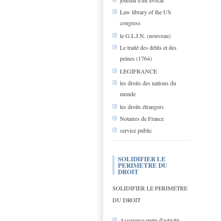
journal d'un avocat
Law library of the US
congress
le G.L.I.N. (nouveau)
Le traité des délits et des
peines (1764)
LEGIFRANCE
les droits des nations du
monde
les droits étrangers
Notaires de France
service public
SOLIDIFIER LE
PERIMETRE DU
DROIT
SOLIDIFIER LE PERIMETRE
DU DROIT
Assurance perte d'activité