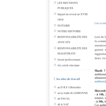
LES REUNIONS
PUBLIQUES
linguet un avocat au XVIII
siècle
Lire la sui
NOTAIRE
NOTRE HISTOIRE
ors de 
L
RESPONSABILITE DES
la commi
AVOCATS
unemiss
RESPONSABILITE DES
quinze 
MAGISTRATS
rapporte
deux vic
Secret professionnel
zLe cercle classique
Mardi 7 
auditionné
administra
les sites de travail
auditions
)
aa D B F à Bruxelles
Mercredi 
aa Le traité de LISBONNE
- à 14h,
notaires, 
ab FNUJA
- à 16h,
d
ab le SAF
Ces auditi