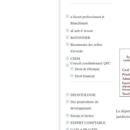
a-Secret professionnel et
Blanchiment
aL'acte d 'avocat
BATONNIER
Bicentenaire des ordres
d'avocats
Ty
CEDH
cont
Conseil constitutionnel: QPC
Droit de l'Homme
Civil
Pénal
Droit financier
Admin
Ent
séjo
étran
Total
DEONTOLOGIE
Des propositions de
développement
Le déput
Europe et Justice
juridicti
EXPERT COMPTABLE
GAFI et TRACFIN