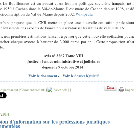
s Le Bouillonnec est un avocat et un homme politique socialiste français, né 
e 1950 à Cachan dans le Val-de-Marne. Il est maire de Cachan depuis 1998, et d
ᵉ circonscription du Val-de-Marne depuis 2002.
Wikipédia
nfrere propose que le CNB mette en place une nouvelle cotisation profession
r l'ensemble des avocats de France pour revaloriser les unités de valeur de l'AJ.
is, nos premières estimations laissent à penser que cette nouvelle cotisation pourra
oucher chaque avocat à hauteur de 3.000 euros par an ! Cette proposition n'es
le.
Avis n° 2267 Tome VIII
Justice : Justice administrative et judiciaire
déposé le 9 octobre 2014
Voir le document
-
Voir l
e dossier législatif
en permanent
|
Commentaires (0)
|
Facebook
|
|
|
|
Impri
/2014
ion d'information sur les professions juridiques
lementées