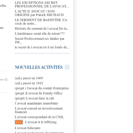
n
LES EXCEPTIONS SECRET
robe
PROFESSIONNEL DE L’AVOCAT...
L'ACTE D AVOCAT / SON
ORIGINE par Patrick MICHAUD
LE SERMENT DE BADINTER :Un
socle de notre...
que
Histoire du serment de l avocat De la...
L'intolérance serait elle de retour???
Secret Professionnel:ses limites par
JM...
le secret de l avocat est il un fonds de...
NOUVELLES ACTIVITÉS
(a)Le passé en 1669
mer
|
|
(a)Le passé en 1842
(projet ) l'avocat du comité d'entreprise
(projet )L'avocat du Family Office
(projet) L'avocat dans la cité
l' avocat mandataire immobilier
L'avocat conseil en investissement
financier
L'avocat correspondant de la CNIL
L'avocat et le lobbying
L'avocat fiduciaire
L'avocat gestionnaire de patrimoine