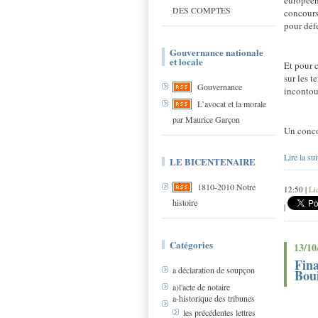
européen
DES COMPTES
concours
pour déf
Gouvernance nationale
et locale
Et pour 
sur les t
Gouvernance
incontou
L’avocat et la morale
par Maurice Garçon
Un conco
Lire la sui
LE BICENTENAIRE
1810-2010 Notre
12:50 |
Li
histoire
|
Catégories
13/10
Fina
a déclaration de soupçon
Bou
a)l'acte de notaire
a-historique des tribunes
les précédentes lettres