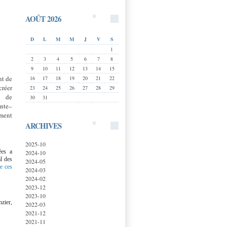
AOÛT 2026
D
L
M
M
J
V
S
1
2
3
4
5
6
7
8
9
10
11
12
13
14
15
nt de
16
17
18
19
20
21
22
créer
23
24
25
26
27
28
29
e de
30
31
nte–
ement
ARCHIVES
2025-10
ées a
2024-10
al des
2024-05
de ces
2024-03
2024-02
2023-12
2023-10
zier,
2022-03
2021-12
2021-11