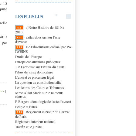
le 15
éputé
LES PLUS LUS
nelle
a)Notre Histoire de 1810 à
2010
it, à
aa)les dossiers sur l'acte
d'avocat
t pas
De l'absolutisme ordinal par PA
IWEINS
Droits de l Europe
Europe consultations publiques
J R Farthouat sur l'avenir du CNB
l'abus de visite domicilaire
L'avocat ce protecteur légal
La question de constitutionnalité
Les lettres des Cours et Tribunaux
mer
|
|
Mme Alliot Marie sur le numerus
clausus
P Berger: déontologie de l'acte d'avocat
Peuple et Elites
Réglement intérieur du Barreau
de Paris
Réglement interieur national
Tracfin et le juriste