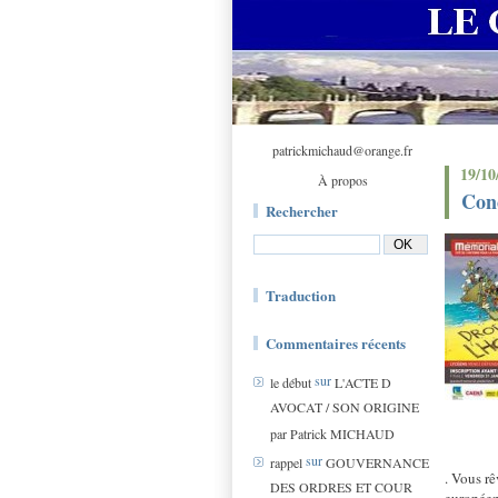
patrickmichaud@orange.fr
19/10
À propos
Con
Rechercher
Traduction
Commentaires récents
sur
le début
L'ACTE D
AVOCAT / SON ORIGINE
par Patrick MICHAUD
sur
rappel
GOUVERNANCE
. Vous rê
DES ORDRES ET COUR