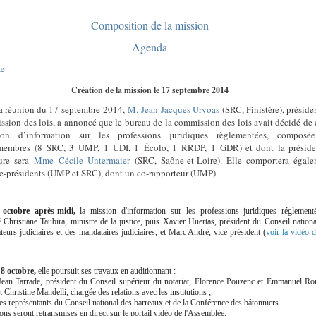
Composition de la mission
Agenda
te
Création de la mission le 17 septembre 2014
la réunion du 17 septembre 2014,
M. Jean-Jacques Urvoas
(SRC, Finistère), préside
ssion des lois, a annoncé que le bureau de la commission des lois avait décidé de 
ion d’information sur les professions juridiques règlementées, composé
membres (8 SRC, 3 UMP, 1 UDI, 1 Écolo, 1 RRDP, 1 GDR) et dont la préside
ure sera
Mme Cécile Untermaier
(SRC, Saône-et-Loire). Elle comportera égal
e-présidents (UMP et SRC), dont un co-rapporteur (UMP).
octobre après-midi,
la mission d'information sur les professions juridiques réglement
 Christiane Taubira, ministre de la justice, puis Xavier Huertas, président du Conseil nation
teurs judiciaires et des mandataires judiciaires, et Marc André, vice-président (
voir la vidéo 
.
8 octobre,
elle poursuit ses travaux en auditionnant :
Jean Tarrade, président du Conseil supérieur du notariat, Florence Pouzenc et Emmanuel Ron
et Christine Mandelli, chargée des relations avec les institutions ;
es représentants du Conseil national des barreaux et de la Conférence des bâtonniers.
ons seront
retransmises en direct
sur le portail vidéo de l'Assemblée.