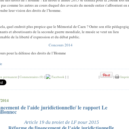
ne des droits de l’homme ? En début d’année 2015 se tiendra pour la 26ème fois u
 pas comme les autres au cours duquel des avocats du monde entier s’affrontent en 
endre leur vision des droits de l’homme.
cela, quel endroit plus propice que le Mémorial de Caen ? Outre son rôle pédagogi
enants et aboutissants de la seconde guerre mondiale, le musée se veut un lieu
rnable de la liberté d’expression et du débat public.
Concours 2014
urs pour la défense des droits de l’Homme
te
en permanent
|
Commentaires (0)
|
Facebook
|
|
|
|
Impri
/2014
ncement de l'aide juridictionnelle/ le rapport Le
illonnec
Article 19 du projet de LF pour 2015
Réforme du financement de l’aide juridictionnelle