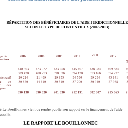
RÉPARTITION DES BÉNÉFICIAIRES DE L’AIDE JURIDICTIONNELLE
SELON LE TYPE DE CONTENTIEUX (2007-2013)
2011
pe de
2007
2008
2009
2010
2012
entieux
N
440 563
423 022
433 258
445 467
438 984
469 384
4
389 420
400 773
398 636
394 120
373 166
374 737
3
istratif
20 224
21 489
29 955
34 586
39 234
43 141
rée et
39 820
44 619
39 519
37 700
30 949
27 968
ur des
gers
890 138
890 020
901 630
912 191
882 607
915 563
9
é Le Bouillonnec vient de rendre public son rapport sur le financement de l'aide
onnelle.
LE RAPPORT LE BOUILLONNEC