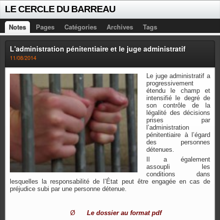
LE CERCLE DU BARREAU
Notes
Pages
Catégories
Archives
Tags
L'administration pénitentiaire et le juge administratif
11/08/2014
Le juge administratif a
progressivement
étendu le champ et
intensifié le degré de
son contrôle de la
légalité des décisions
prises par
l’administration
pénitentiaire à l’égard
des personnes
détenues.
Il a également
assoupli les
conditions dans
lesquelles la responsabilité de l’État peut être engagée en cas de
préjudice subi par une personne détenue.
Ø
Le dossier au format pdf