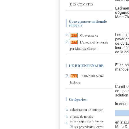
DES COMPTES
Estiman
déguis
Mme Clau
Gouvernance nationale
et locale
Les troi
Gouvernance
payer c
L’avocat et la morale
de 63 10
leur mèr
par Maurice Garçon
de la co
LE BICENTENAIRE
Elles on
manquem
1810-2010 Notre
histoire
L’arrêt 
en une p
solution
Catégories
la cour 
a déclaration de soupçon
a)l'acte de notaire
a-historique des tribunes
en statu
Mme X...
les précédentes lettres