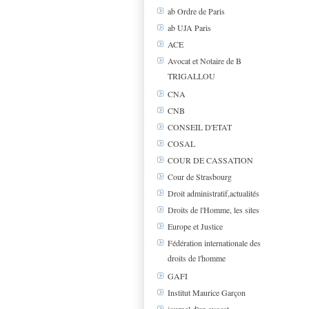
ab Ordre de Paris
ab UJA Paris
ACE
Avocat et Notaire de B
TRIGALLOU
CNA
CNB
CONSEIL D'ETAT
COSAL
COUR DE CASSATION
Cour de Strasbourg
Droit administratif,actualités
Droits de l'Homme, les sites
Europe et Justice
Fédération internationale des
droits de l'homme
GAFI
Institut Maurice Garçon