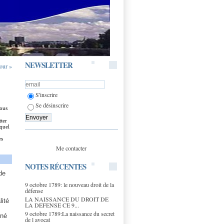
NEWSLETTER
jour »
S'inscrire
Se désinscrire
sous
tter
equel
es
Me contacter
NOTES RÉCENTES
de
9 octobre 1789: le nouveau droit de la
défense
LA NAISSANCE DU DROIT DE
lité
LA DEFENSE CE 9...
9 octobre 1789:La naissance du secret
nné
de l avocat