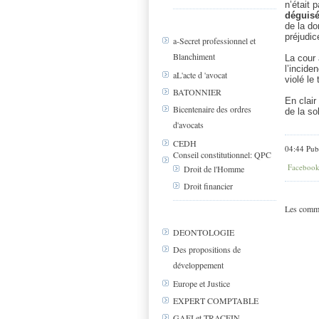
n’était 
déguisé
de la do
préjudic
a-Secret professionnel et
Blanchiment
La cour 
l’incide
aL'acte d 'avocat
violé le
BATONNIER
En clair
Bicentenaire des ordres
de la so
d'avocats
CEDH
04:44 Pub
Conseil constitutionnel: QPC
Faceboo
Droit de l'Homme
Droit financier
Les comme
DEONTOLOGIE
Des propositions de
développement
Europe et Justice
EXPERT COMPTABLE
GAFI et TRACFIN