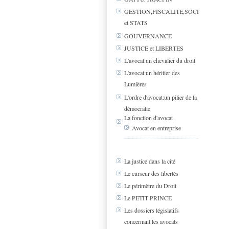
GESTION,FISCALITE,SOCIAL
et STATS
GOUVERNANCE
JUSTICE et LIBERTES
L'avocat:un chevalier du droit
L'avocat:un héritier des
Lumières
L'ordre d'avocat:un pilier de la
démocratie
La fonction d'avocat
Avocat en entreprise
La justice dans la cité
Le curseur des libertés
Le périmètre du Droit
Le PETIT PRINCE
Les dossiers législatifs
concernant les avocats