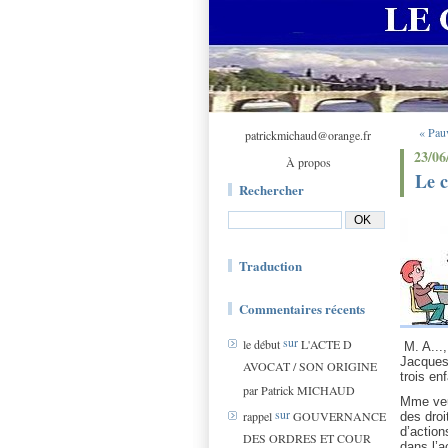
« Pauv
patrickmichaud@orange.fr
23/06
À propos
Le c
Rechercher
Traduction
Commentaires récents
sur
le début
L'ACTE D
M. A...
Jacques 
AVOCAT / SON ORIGINE
trois en
par Patrick MICHAUD
Mme veuv
sur
rappel
GOUVERNANCE
des droi
d’action
DES ORDRES ET COUR
dans l’a