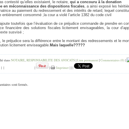
pas contesté qu’elles existaient, le notaire,
qui a concouru à la donation
e en méconnaissance des dispositions fiscales
, a ainsi exposé les héritiè
natrice au paiement du redressement et des intérêts de retard, lequel constit
e entièrement consommé ,la cour a violé l’article 1382 du code civil
ajoute toutefois que l’évaluation de ce préjudice commande de prendre en c
nce financière des solutions fiscales licitement envisageables, la cour d’ap
 texte susvisé ;
 , le préjudice sera la différence entre le montant des redressements et le mo
lution licitement enviseagable.
Mais laquelle?????
lié dans
NOTAIRE
,
RESPONSABILITE DES AVOCATS
|
Lien permanent
|
Commentaires (0)
|
k
|
|
|
|
Imprimer
|
|
|
ntaires sont fermés.