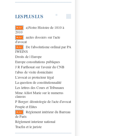
LES PLUS LUS
a)Notre Histoire de 1810 à
2010
aa)les dossiers sur l'acte
d'avocat
De l'absolutisme ordinal par PA
IWEINS
Droits de l Europe
Europe consultations publiques
J R Farthouat sur l'avenir du CNB
l'abus de visite domicilaire
L'avocat ce protecteur légal
La question de constitutionnalité
Les lettres des Cours et Tribunaux
Mme Alliot Marie sur le numerus
clausus
P Berger: déontologie de l'acte d'avocat
Peuple et Elites
Réglement intérieur du Barreau
de Paris
Réglement interieur national
Tracfin et le juriste