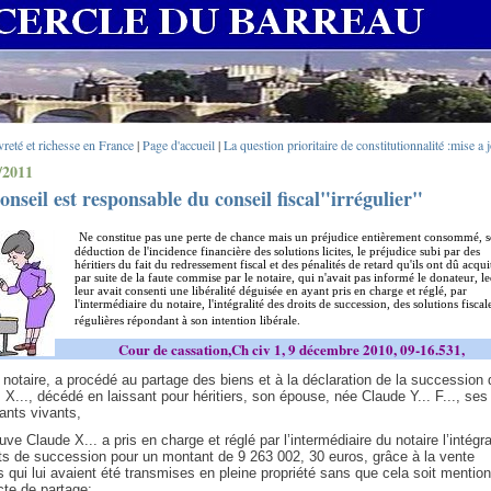
reté et richesse en France
|
Page d'accueil
|
La question prioritaire de constitutionnalité :mise a 
/2011
onseil est responsable du conseil fiscal"irrégulier"
Ne constitue pas une perte de chance mais un préjudice entièrement consommé, 
déduction de l'incidence financière des solutions licites, le préjudice subi par des
héritiers du fait du redressement fiscal et des pénalités de retard qu'ils ont dû acqui
par suite de la faute commise par le notaire, qui n'avait pas informé le donateur, l
leur avait consenti une libéralité déguisée en ayant pris en charge et réglé, par
l'intermédiaire du notaire, l'intégralité des droits de succession, des solutions fiscal
régulières répondant à son intention libérale.
Cour de cassation,Ch civ 1, 9 décembre 2010, 09-16.531,
, notaire, a procédé au partage des biens et à la déclaration de la succession 
X..., décédé en laissant pour héritiers, son épouse, née Claude Y... F..., ses
fants vivants,
e Claude X... a pris en charge et réglé par l’intermédiaire du notaire l’intégra
ts de succession pour un montant de 9 263 002, 30 euros, grâce à la vente
s qui lui avaient été transmises en pleine propriété sans que cela soit mentio
cte de partage;