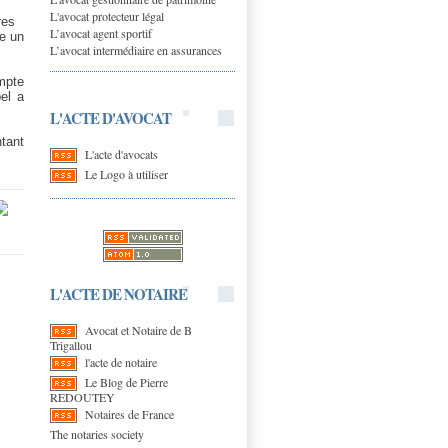
L'avocat protecteur légal
res
L’avocat agent sportif
ue un
L’avocat intermédiaire en assurances
ompte
pel a
L'ACTE D'AVOCAT
ntant
L'acte d'avocats
Le Logo à utiliser
L'ACTE DE NOTAIRE
Avocat et Notaire de B
Trigallou
l'acte de notaire
Le Blog de Pierre
REDOUTEY
Notaires de France
The notaries society