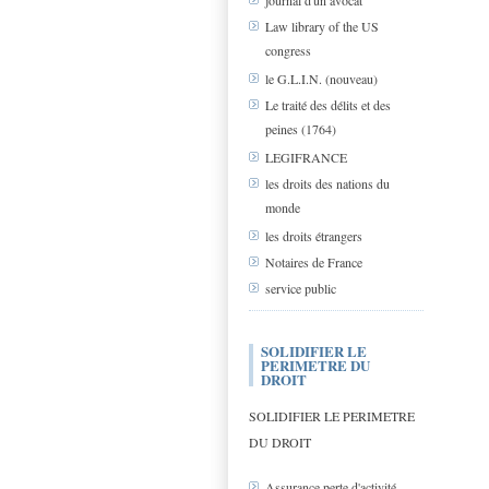
journal d'un avocat
Law library of the US
congress
le G.L.I.N. (nouveau)
Le traité des délits et des
peines (1764)
LEGIFRANCE
les droits des nations du
monde
les droits étrangers
Notaires de France
service public
SOLIDIFIER LE
PERIMETRE DU
DROIT
SOLIDIFIER LE PERIMETRE
DU DROIT
Assurance perte d'activité