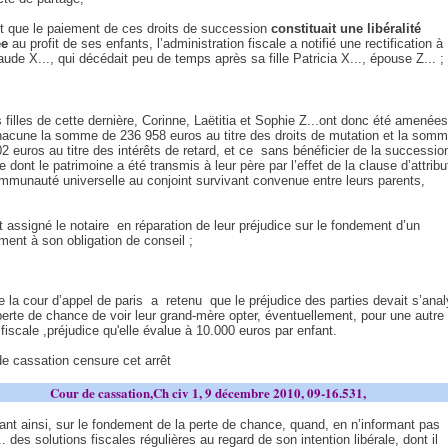
t que le paiement de ces droits de succession
constituait une libéralité
ée
au profit de ses enfants, l’administration fiscale a notifié une rectification à
de X..., qui décédait peu de temps après sa fille Patricia X..., épouse Z... ;
s filles de cette dernière, Corinne, Laëtitia et Sophie Z...ont donc été amenées
hacune la somme de 236 958 euros au titre des droits de mutation et la som
2 euros au titre des intérêts de retard, et ce
sans bénéficier de la successio
e dont le patrimoine a été transmis à leur père par l’effet de la clause d’attribu
mmunauté universelle au conjoint survivant convenue entre leurs parents,
t assigné le notaire
en réparation de leur préjudice sur le fondement d’un
ent à son obligation de conseil ;
de la cour d’appel de paris
a
retenu
que le préjudice des parties devait s’ana
erte de chance de voir leur grand-mère opter, éventuellement, pour une autre
 fiscale ,préjudice qu'elle évalue à 10.000 euros par enfant.
de cassation censure cet arrêt
Cour de cassation,Ch civ 1, 9 décembre 2010, 09-16.531,
ant ainsi, sur le fondement de la perte de chance, quand, en n’informant pas
 des solutions fiscales régulières au regard de son intention libérale, dont il