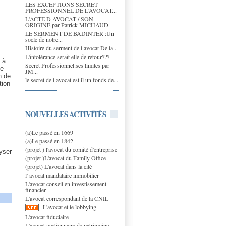
LES EXCEPTIONS SECRET
PROFESSIONNEL DE L’AVOCAT...
L'ACTE D AVOCAT / SON
ORIGINE par Patrick MICHAUD
LE SERMENT DE BADINTER :Un
socle de notre...
Histoire du serment de l avocat De la...
L'intolérance serait elle de retour???
 à
Secret Professionnel:ses limites par
me
JM...
n de
le secret de l avocat est il un fonds de...
tion
NOUVELLES ACTIVITÉS
(a)Le passé en 1669
(a)Le passé en 1842
(projet ) l'avocat du comité d'entreprise
lyser
(projet )L'avocat du Family Office
(projet) L'avocat dans la cité
l' avocat mandataire immobilier
L'avocat conseil en investissement
financier
L'avocat correspondant de la CNIL
L'avocat et le lobbying
L'avocat fiduciaire
L'avocat gestionnaire de patrimoine