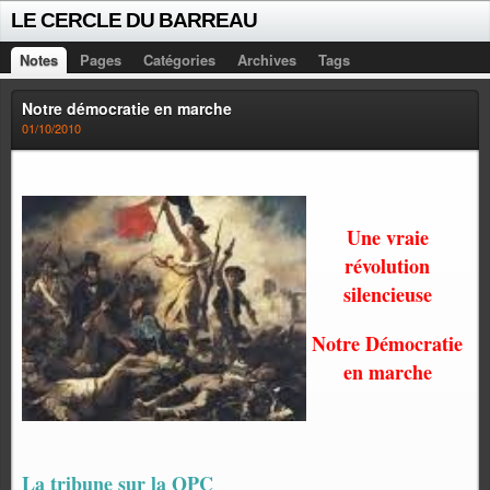
LE CERCLE DU BARREAU
Notes
Pages
Catégories
Archives
Tags
Notre démocratie en marche
01/10/2010
Une vraie
révolution
silencieuse
Notre Démocratie
en marche
La tribune sur la QPC