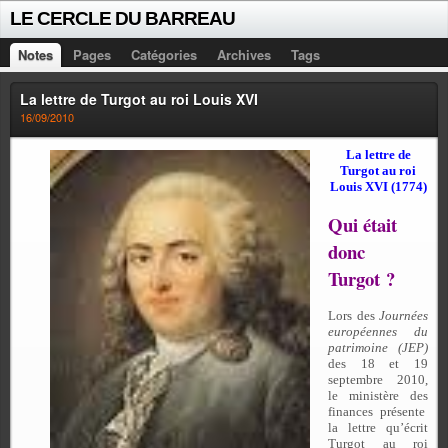
LE CERCLE DU BARREAU
Notes
Pages
Catégories
Archives
Tags
La lettre de Turgot au roi Louis XVI
16/09/2010
La lettre de
Turgot au roi
Louis XVI (1774)
Qui était
donc
Turgot ?
Lors des
Journées
européennes du
patrimoine (JEP)
des 18 et 19
septembre 2010,
le ministère des
finances présente
la lettre qu’écrit
Turgot au roi