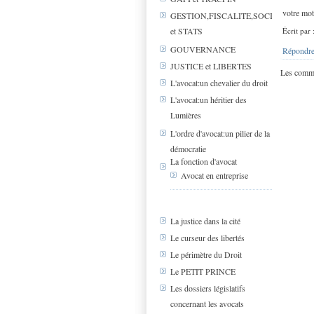
votre mot
GESTION,FISCALITE,SOCIAL
et STATS
Écrit par 
GOUVERNANCE
Répondre
JUSTICE et LIBERTES
Les comme
L'avocat:un chevalier du droit
L'avocat:un héritier des
Lumières
L'ordre d'avocat:un pilier de la
démocratie
La fonction d'avocat
Avocat en entreprise
La justice dans la cité
Le curseur des libertés
Le périmètre du Droit
Le PETIT PRINCE
Les dossiers législatifs
concernant les avocats