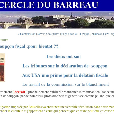
« Commission Darrois : des pistes
|
Page d'accueil
|
Lawyer , business § civil ri
/2009
oupçon fiscal :pour bientot ??
Les dieux ont soif
Les tribunes sur la déclaration de soupçon
Aux USA une prime pour la délation fiscale
Le travail de la commission sur le blanchiment
ernement
"devrait "
prochainement publier l'ordonnance introduisant en France u
on de soupçon par de nombreux professionnels et généralisée comme je l'indique ci
ligation imposée par Bruxelles va entrainer une véritable révolution dans notre ma
nder la clientèle et j'appartiens à ceux qui pensent que ce texte peut être en cause 