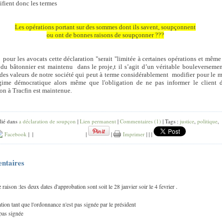
ifient donc les termes
Les opérations portant sur des sommes dont ils savent, soupçonnent
ou ont de bonnes raisons de soupçonner ???
i
pour les avocats cette déclaration "serait "limitée à certaines opérations et même 
" du bâtonnier est maintenu dans le proje,t il s’agit d’un véritable bouleverseme
des valeurs de notre société qui peut à terme considérablement
modifier pour le 
gime démocratique alors même que l'obligation de ne pas informer le client 
ion à Tracfin est maintenue.
lié dans
a déclaration de soupçon
|
Lien permanent
|
Commentaires (1)
| Tags :
justice
,
politique
,
Facebook
|
|
|
|
Imprimer
|
|
|
ntaires
raison :les deux dates d'approbation sont soit le 28 janvier soir le 4 fevrier .
ntion tant que l'ordonnance n'est pas signée par le président
 pas signée