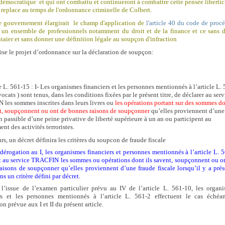
démocratique et qui ont combattu et continueront à combattre cette pensée libertic
 replace au temps de l'ordonnance criminelle de Colbert.
le gouvernement élargirait le champ d'application de
l'article 40 du code de proc
un ensemble de professionnels notamment du droit et de la finance et ce sans 
taier et sans donner une définition légale au soupçon d'infraction
ise le projet d’ordonnance sur la déclaration de soupçon:
e L. 561-15 : I- Les organismes financiers et les personnes mentionnés à l’article L.
vocats ) sont tenus, dans les conditions fixées par le présent titre, de déclarer au serv
les sommes inscrites dans leurs livres ou
les opérations portant sur des sommes
do
nt, soupçonnent ou ont de bonnes raisons de soupçonner
qu’elles proviennent d’une
n passible d’une peine privative de liberté supérieure à un an ou participent au
nt des activités terroristes.
urs, un décret définira les critères du soupcon de fraude fiscale
 dérogation au I, les organismes financiers et personnes mentionnés à l’article L. 
t au service TRACFIN les sommes ou opérations dont ils savent, soupçonnent ou o
aisons de soupçonner qu’elles proviennent d’une fraude fiscale lorsqu’il y a pré
s un critère défini par décret.
A
l’issue de l’examen particulier prévu au IV de l’article L. 561-10, les organ
rs et les personnes mentionnés à l’article L. 561-2 effectuent le cas échéa
on prévue aux I et II du présent article.