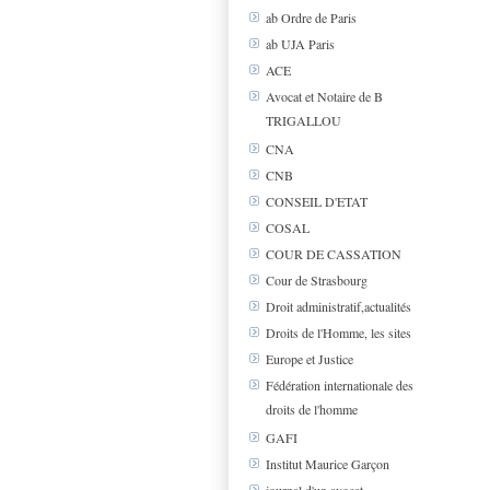
ab Ordre de Paris
ab UJA Paris
ACE
Avocat et Notaire de B
TRIGALLOU
CNA
CNB
CONSEIL D'ETAT
COSAL
COUR DE CASSATION
Cour de Strasbourg
Droit administratif,actualités
Droits de l'Homme, les sites
Europe et Justice
Fédération internationale des
droits de l'homme
GAFI
Institut Maurice Garçon