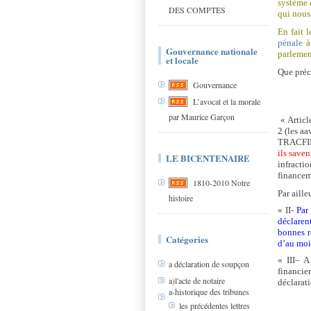
système 
DES COMPTES
qui nous
En fait 
pénale
à 
Gouvernance nationale
parlemen
et locale
Que préc
Gouvernance
L’avocat et la morale
par Maurice Garçon
« Articl
2 (les aa
TRACFIN 
ils save
LE BICENTENAIRE
infractio
financeme
1810-2010 Notre
Par aille
histoire
« II-
Par
déclaren
bonnes r
Catégories
d’au moin
« III– 
a déclaration de soupçon
financie
a)l'acte de notaire
déclarati
a-historique des tribunes
les précédentes lettres