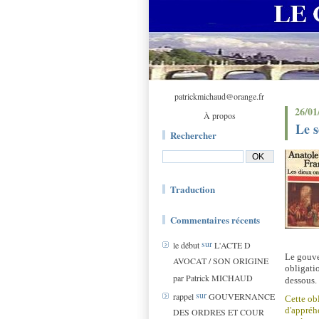
patrickmichaud@orange.fr
26/01
À propos
Le s
Rechercher
Traduction
Commentaires récents
sur
le début
L'ACTE D
Le gouv
AVOCAT / SON ORIGINE
obligati
par Patrick MICHAUD
dessous.
sur
rappel
GOUVERNANCE
Cette ob
d'appréhe
DES ORDRES ET COUR