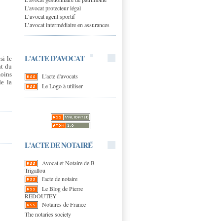
L'avocat protecteur légal
L’avocat agent sportif
L’avocat intermédiaire en assurances
L'ACTE D'AVOCAT
si le
nt du
moins
L'acte d'avocats
de la
Le Logo à utiliser
L'ACTE DE NOTAIRE
Avocat et Notaire de B
Trigallou
l'acte de notaire
Le Blog de Pierre
REDOUTEY
Notaires de France
The notaries society