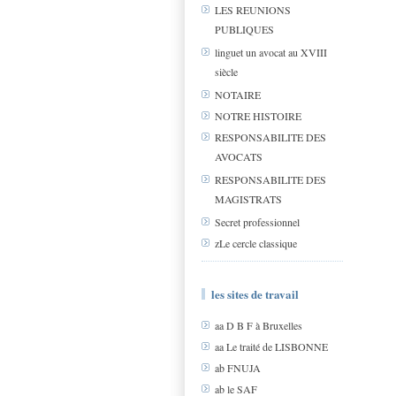
LES REUNIONS
PUBLIQUES
linguet un avocat au XVIII
siècle
NOTAIRE
NOTRE HISTOIRE
RESPONSABILITE DES
AVOCATS
RESPONSABILITE DES
MAGISTRATS
Secret professionnel
zLe cercle classique
les sites de travail
aa D B F à Bruxelles
aa Le traité de LISBONNE
ab FNUJA
ab le SAF