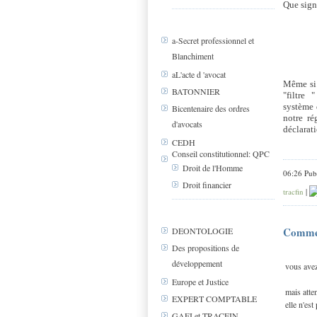
Que sign
a-Secret professionnel et
Blanchiment
aL'acte d 'avocat
Même s
BATONNIER
"filtre 
système 
Bicentenaire des ordres
notre ré
d'avocats
déclarat
CEDH
Conseil constitutionnel: QPC
Droit de l'Homme
06:26 Pub
Droit financier
tracfin
|
Comme
DEONTOLOGIE
Des propositions de
développement
vous avez 
Europe et Justice
mais atte
EXPERT COMPTABLE
elle n'est
GAFI et TRACFIN