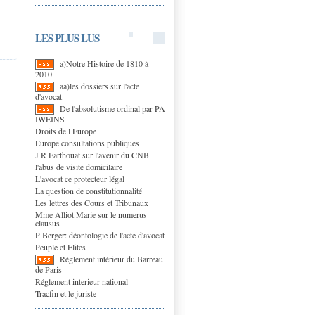
LES PLUS LUS
a)Notre Histoire de 1810 à
2010
aa)les dossiers sur l'acte
d'avocat
De l'absolutisme ordinal par PA
IWEINS
Droits de l Europe
Europe consultations publiques
J R Farthouat sur l'avenir du CNB
l'abus de visite domicilaire
L'avocat ce protecteur légal
La question de constitutionnalité
Les lettres des Cours et Tribunaux
Mme Alliot Marie sur le numerus
clausus
P Berger: déontologie de l'acte d'avocat
Peuple et Elites
Réglement intérieur du Barreau
de Paris
Réglement interieur national
Tracfin et le juriste