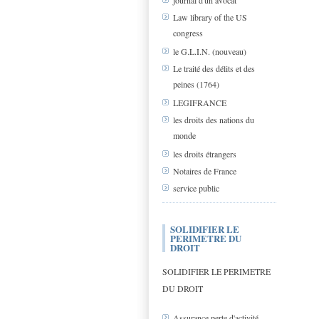
journal d'un avocat
Law library of the US
congress
le G.L.I.N. (nouveau)
Le traité des délits et des
peines (1764)
LEGIFRANCE
les droits des nations du
monde
les droits étrangers
Notaires de France
service public
SOLIDIFIER LE
PERIMETRE DU
DROIT
SOLIDIFIER LE PERIMETRE
DU DROIT
Assurance perte d'activité