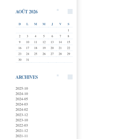
AOÛT 2026
D
L
M
M
J
V
S
1
2
3
4
5
6
7
8
9
10
11
12
13
14
15
16
17
18
19
20
21
22
23
24
25
26
27
28
29
30
31
ARCHIVES
2025-10
2024-10
2024-05
2024-03
2024-02
2023-12
2023-10
2022-03
2021-12
2021-11