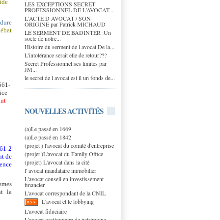
ide
LES EXCEPTIONS SECRET
PROFESSIONNEL DE L’AVOCAT...
L'ACTE D AVOCAT / SON
édure
ORIGINE par Patrick MICHAUD
débat
LE SERMENT DE BADINTER :Un
socle de notre...
Histoire du serment de l avocat De la...
L'intolérance serait elle de retour???
Secret Professionnel:ses limites par
JM...
le secret de l avocat est il un fonds de...
 561-
ice
nt
NOUVELLES ACTIVITÉS
(a)Le passé en 1669
(a)Le passé en 1842
(projet ) l'avocat du comité d'entreprise
561-2
(projet )L'avocat du Family Office
nt de
(projet) L'avocat dans la cité
sence
l' avocat mandataire immobilier
L'avocat conseil en investissement
ismes
financier
nt la
L'avocat correspondant de la CNIL
L'avocat et le lobbying
L'avocat fiduciaire
L'avocat gestionnaire de patrimoine