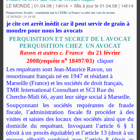
LE MONDE | 01.04.08 | 14h14 • Mis à jour le 01.04.08 | 14h14
Perquisitions fiscales : condamnée par la CEDH, la France va créer une voie de recours
LE MONDE | 01.04.08
je cite cet arrêt inédit car il peut servir de grain à
moudre pour nous les avocats
PERQUISITION ET SECRET DE L AVOCAT
PERQUISITION CHEZ UN AVOCAT
Ravon et autres c. France
du 21 février
o
2008(requête n
18497/03)
cliquer
Les requérants sont Jean-Maurice Ravon, un
ressortissant français né en 1947 et résidant à
Marseille (France) et les sociétés de droit français,
TMR International Consultant et SCI Rue du
Cherche-Midi 66, ayant leur siège social à Marseille.
Soupçonnant les sociétés requérantes de fraude
fiscale, l’administration fiscale fit procéder à des
visites et saisies des locaux des sociétés ainsi que du
domicile du requérant. Invoquant l’article 6 § 1
(droit à un procès équitable) et l’article 13 (droit à un
recours effectif) combiné avec l’article 8 (droit au