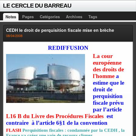
LE CERCLE DU BARREAU
Notes
Pages
Catégories
Archives
Tags
CEDH le droit de perquisition fiscale mise en brèche
08/04/2008
REDIFFUSION
La cour
européenne
des droits de
l'homme
a
estime que le
droit de
perquisition
fiscale prévu
par l’article
L16 B du Livre des Procédures Fiscales
est
contraire
à l’article 6§1 de la convention
FLASH
Perquisitions fiscales : condamnée par la CEDH , la
France va créer une voie de recours
cliquer