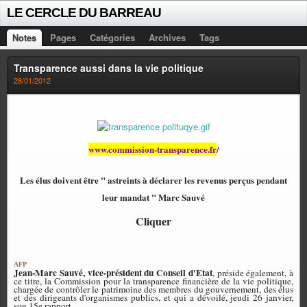
LE CERCLE DU BARREAU
Notes
Pages
Catégories
Archives
Tags
Transparence aussi dans la vie politique
28/01/2012
www.commission-transparence.fr
/
Les élus doivent être " astreints à déclarer les revenus perçus pendant
leur mandat " Marc Sauvé
Cliquer
AFP
Jean-Marc Sauvé, vice-président du Conseil d'Etat
, préside également, à
ce titre, la Commission pour la transparence financière de la vie politique,
chargée de contrôler le patrimoine des membres du gouvernement, des élus
et des dirigeants d'organismes publics, et qui a dévoilé, jeudi 26 janvier,
son 15e rapport.