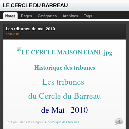
LE CERCLE DU BARREAU
Notes
Pages
Catégories
Archives
Tags
Les tribunes de mai 2010
15/06/2010
Historique des tribunes
Les tribunes
du Cercle du Barreau
de Mai
2010
0
Écrit par
.
dans la catégorie
a-historique des tribunes