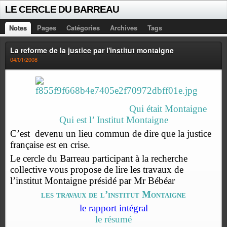
LE CERCLE DU BARREAU
Notes
Pages
Catégories
Archives
Tags
La reforme de la justice par l'institut montaigne
04/01/2008
Qui était Montaigne
Qui est l’ Institut Montaigne
C’est
devenu un lieu commun de dire que la justice
française est en crise.
Le cercle du Barreau participant à la recherche
collective vous propose de lire les travaux de
l’institut Montaigne présidé par Mr Bébéar
les travaux de l’institut Montaigne
le rapport intégral
le résumé