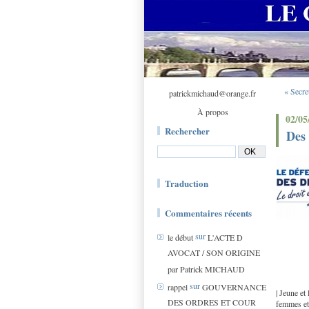
« Secre
patrickmichaud@orange.fr
À propos
02/05
Rechercher
Des 
Traduction
Commentaires récents
sur
le début
L'ACTE D
AVOCAT / SON ORIGINE
par Patrick MICHAUD
sur
rappel
GOUVERNANCE
| Jeune et
DES ORDRES ET COUR
femmes et 