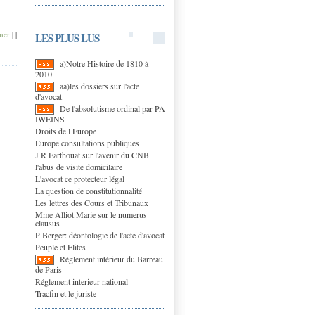
mer
|
|
LES PLUS LUS
a)Notre Histoire de 1810 à
2010
aa)les dossiers sur l'acte
d'avocat
De l'absolutisme ordinal par PA
IWEINS
Droits de l Europe
Europe consultations publiques
J R Farthouat sur l'avenir du CNB
l'abus de visite domicilaire
L'avocat ce protecteur légal
La question de constitutionnalité
Les lettres des Cours et Tribunaux
Mme Alliot Marie sur le numerus
clausus
P Berger: déontologie de l'acte d'avocat
Peuple et Elites
Réglement intérieur du Barreau
de Paris
Réglement interieur national
Tracfin et le juriste