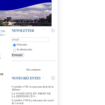
NEWSLETTER
CER:
FIN »
S'inscrire
Se désinscrire
S
U
Me contacter
018
NOTES RÉCENTES
9 octobre 1789: le nouveau droit de la
défense
LA NAISSANCE DU DROIT DE
LA DEFENSE CE 9...
s
9 octobre 1789:La naissance du secret
de l avocat