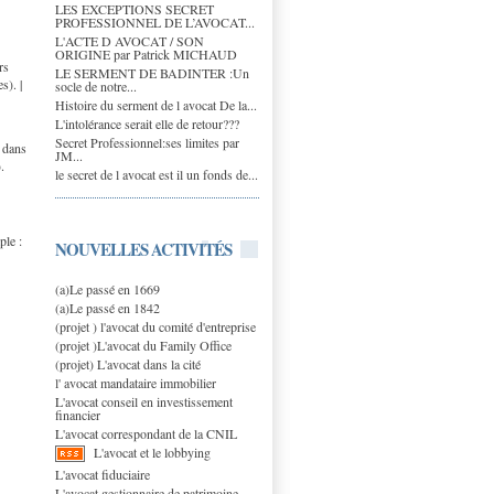
LES EXCEPTIONS SECRET
PROFESSIONNEL DE L’AVOCAT...
L'ACTE D AVOCAT / SON
ORIGINE par Patrick MICHAUD
rs
LE SERMENT DE BADINTER :Un
s). |
socle de notre...
Histoire du serment de l avocat De la...
L'intolérance serait elle de retour???
Secret Professionnel:ses limites par
s dans
JM...
.
le secret de l avocat est il un fonds de...
ple :
NOUVELLES ACTIVITÉS
(a)Le passé en 1669
(a)Le passé en 1842
(projet ) l'avocat du comité d'entreprise
(projet )L'avocat du Family Office
(projet) L'avocat dans la cité
l' avocat mandataire immobilier
L'avocat conseil en investissement
financier
L'avocat correspondant de la CNIL
L'avocat et le lobbying
L'avocat fiduciaire
L'avocat gestionnaire de patrimoine