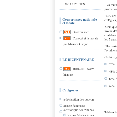
DES COMPTES
Les femme
profession
72% des f
Gouvernance nationale
collègues
et locale
Alors que
niveau d’é
Gouvernance
confrères 
L’avocat et la morale
les 5 der
par Maurice Garçon
Elles vari
l’origine p
Certains 
LE BICENTENAIRE
25% d
1810-2010 Notre
48% d
histoire
66% d
69% d
Catégories
a déclaration de soupçon
a)l'acte de notaire
a-historique des tribunes
Tableau A
les précédentes lettres