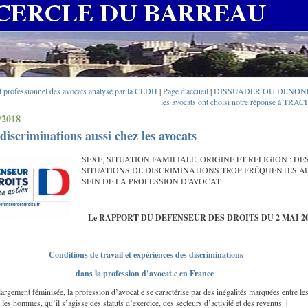
t professionnel des avocats analysé par la CEDH
|
Page d'accueil
|
DISSUADER OU DENON
les avocats ont choisi notre réponse à TRAC
/2018
discriminations aussi chez les avocats
SEXE, SITUATION FAMILIALE, ORIGINE ET RELIGION : DE
SITUATIONS DE DISCRIMINATIONS TROP FRÉQUENTES A
SEIN DE LA PROFESSION D’AVOCAT
Le RAPPORT DU DEFENSEUR DES DROITS DU 2 MAI 2
Conditions de travail et expériences des discriminations
dans la profession d’avocat.e en France
 largement féminisée, la profession d’avocat·e se caractérise par des inégalités marquées entre le
les hommes, qu’il s’agisse des statuts d’exercice, des secteurs d’activité et des revenus. |