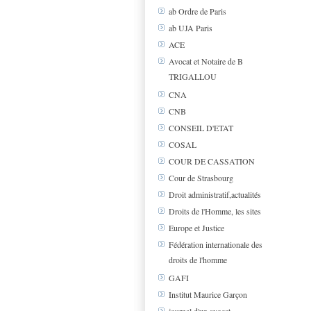
ab Ordre de Paris
ab UJA Paris
ACE
Avocat et Notaire de B
TRIGALLOU
CNA
CNB
CONSEIL D'ETAT
COSAL
COUR DE CASSATION
Cour de Strasbourg
Droit administratif,actualités
Droits de l'Homme, les sites
Europe et Justice
Fédération internationale des
droits de l'homme
GAFI
Institut Maurice Garçon