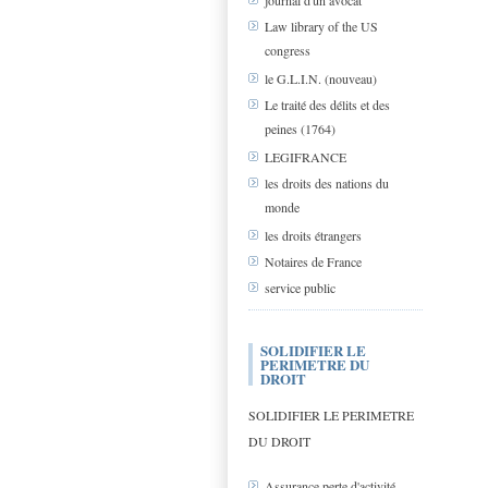
journal d'un avocat
Law library of the US
congress
le G.L.I.N. (nouveau)
Le traité des délits et des
peines (1764)
LEGIFRANCE
les droits des nations du
monde
les droits étrangers
Notaires de France
service public
SOLIDIFIER LE
PERIMETRE DU
DROIT
SOLIDIFIER LE PERIMETRE
DU DROIT
Assurance perte d'activité