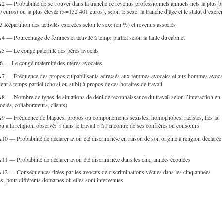
2 — Probabilité de se trouver dans la tranche de revenus professionnels annuels nets la plus b
euros) ou la plus élevée (>=152 401 euros), selon le sexe, la tranche d’âge et le statut d’exerc
 Répartition des activités exercées selon le sexe (en %) et revenus associés
 — Pourcentage de femmes et activité à temps partiel selon la taille du cabinet
5 — Le congé paternité des pères avocats
6 — Le congé maternité des mères avocates
7 — Fréquence des propos culpabilisants adressés aux femmes avocates et aux hommes avoca
llent à temps partiel (choisi ou subi) à propos de ces horaires de travail
8 — Nombre de types de situations de déni de reconnaissance du travail selon l’interaction en
ociés, collaborateurs, clients)
9 — Fréquence de blagues, propos ou comportements sexistes, homophobes, racistes, liés au
u à la religion, observés « dans le travail » à l’encontre de ses confrères ou consœurs
0 — Probabilité de déclarer avoir été discriminé·e en raison de son origine à religion déclarée
1 — Probabilité de déclarer avoir été discriminé.e dans les cinq années écoulées
12 — Conséquences tirées par les avocats de discriminations vécues dans les cinq années
s, pour différents domaines où elles sont intervenues