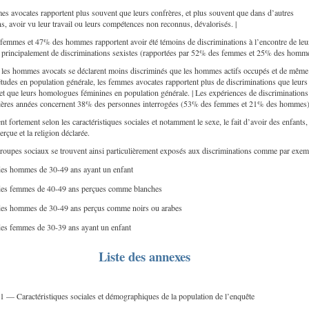
s avocates rapportent plus souvent que leurs confrères, et plus souvent que dans d’autres
s, avoir vu leur travail ou leurs compétences non reconnus, dévalorisés. |
emmes et 47% des hommes rapportent avoir été témoins de discriminations à l’encontre de leu
, principalement de discriminations sexistes (rapportées par 52% des femmes et 25% des homme
 les hommes avocats se déclarent moins discriminés que les hommes actifs occupés et de même
tudes en population générale, les femmes avocates rapportent plus de discriminations que leurs
et que leurs homologues féminines en population générale. | Les expériences de discrimination
nières années concernent 38% des personnes interrogées (53% des femmes et 21% des hommes)
ent fortement selon les caractéristiques sociales et notamment le sexe, le fait d’avoir des enfants,
erçue et la religion déclarée.
groupes sociaux se trouvent ainsi particulièrement exposés aux discriminations comme par exem
es hommes de 30-49 ans ayant un enfant
es femmes de 40-49 ans perçues comme blanches
es hommes de 30-49 ans perçus comme noirs ou arabes
es femmes de 30-39 ans ayant un enfant
Liste des annexes
1 — Caractéristiques sociales et démographiques de la population de l’enquête