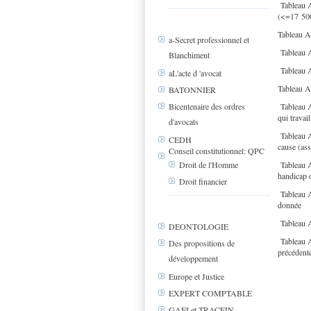
Tableau A
(<=17 500 
Tableau A3
a-Secret professionnel et
Tableau A4
Blanchiment
Tableau A
aL'acte d 'avocat
Tableau A
BATONNIER
Tableau A
Bicentenaire des ordres
qui travai
d'avocats
Tableau A
CEDH
cause (ass
Conseil constitutionnel: QPC
Tableau A
Droit de l'Homme
handicap o
Droit financier
Tableau A1
donnée
Tableau A1
DEONTOLOGIE
Tableau A
Des propositions de
précédente
développement
Europe et Justice
EXPERT COMPTABLE
GAFI et TRACFIN