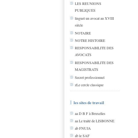
LES REUNIONS
PUBLIQUES
linguet un avocat au XVIII
siècle
NOTAIRE
NOTRE HISTOIRE
RESPONSABILITE DES
AVOCATS
RESPONSABILITE DES
MAGISTRATS
Secret professionnel
zLe cercle classique
les sites de travail
aa D B F à Bruxelles
aa Le traité de LISBONNE
ab FNUJA
ab le SAF