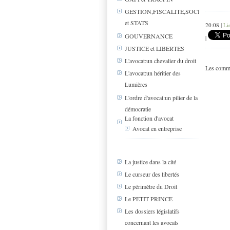
GESTION,FISCALITE,SOCIAL
et STATS
20:08 |
Li
GOUVERNANCE
|
JUSTICE et LIBERTES
L'avocat:un chevalier du droit
Les comme
L'avocat:un héritier des
Lumières
L'ordre d'avocat:un pilier de la
démocratie
La fonction d'avocat
Avocat en entreprise
La justice dans la cité
Le curseur des libertés
Le périmètre du Droit
Le PETIT PRINCE
Les dossiers législatifs
concernant les avocats