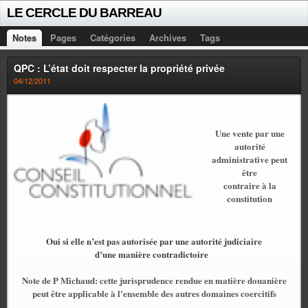
LE CERCLE DU BARREAU
Notes
Pages
Catégories
Archives
Tags
QPC : L’état doit respecter la propriété privée
04/12/2011
Une vente par une
autorité
administrative peut
être
contraire à la
constitution
Oui si elle n’est pas autorisée par une autorité judiciaire
d’une manière contradictoire
Note de P Michaud: cette jurisprudence rendue en matière douanière
peut être applicable à l'ensemble des autres domaines coercitifs