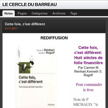
LE CERCLE DU BARREAU
Notes
Pages
Catégories
Archives
Tags
Cette fois, c'est différent
01/11/2011
REDIFFUSION
Cette fois,
c'est différent:
Huit siècles de
folie financière
Par Carmen M.
Reinhart,Kenneth S.
Rogoff
Pour commander
le livre
Note de P
MICHAUD: "le