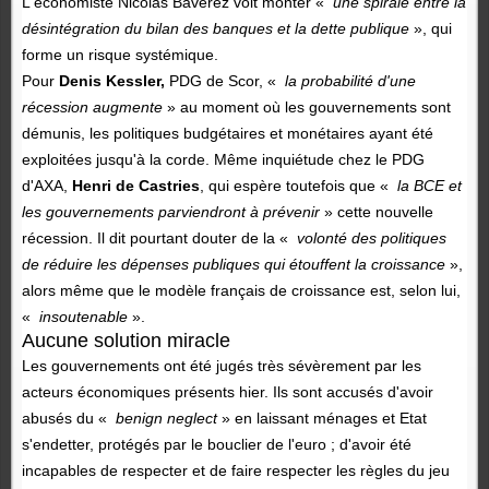
L'économiste Nicolas Baverez voit monter «
une spirale entre la
désintégration du bilan des banques et la dette publique
», qui
forme un risque systémique.
Pour
Denis Kessler,
PDG de Scor, «
la probabilité d'une
récession augmente
» au moment où les gouvernements sont
démunis, les politiques budgétaires et monétaires ayant été
exploitées jusqu'à la corde. Même inquiétude chez le PDG
d'AXA,
Henri de Castries
, qui espère toutefois que «
la BCE et
les gouvernements parviendront à prévenir
» cette nouvelle
récession. Il dit pourtant douter de la «
volonté des politiques
de réduire les dépenses publiques qui étouffent la croissance
»,
alors même que le modèle français de croissance est, selon lui,
«
insoutenable
».
Aucune solution miracle
Les gouvernements ont été jugés très sévèrement par les
acteurs économiques présents hier. Ils sont accusés d'avoir
abusés du «
benign neglect
» en laissant ménages et Etat
s'endetter, protégés par le bouclier de l'euro ; d'avoir été
incapables de respecter et de faire respecter les règles du jeu