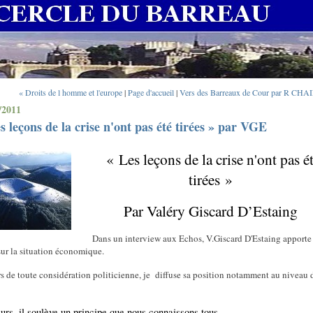
« Droits de l homme et l'europe
|
Page d'accueil
|
Vers des Barreaux de Cour par R CHA
/2011
s leçons de la crise n'ont pas été tirées » par VGE
« Les leçons de la crise n'ont pas é
tirées »
Par Valéry Giscard D’Estaing
Dans un interview aux Echos, V.Giscard D'Estaing apporte
sur la situation économique.
s de toute considération politicienne, je diffuse sa position notamment au niveau 
eurs, il soulève un principe que nous connaissons tous