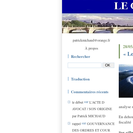
patrickmichaud@orange.fr
28/05
À propos
« Le
Rechercher
Traduction
Commentaires récents
sur
le début
L'ACTE D
analyse 
AVOCAT / SON ORIGINE
par Patrick MICHAUD
En dehor
fiscalité
sur
rappel
GOUVERNANCE
DES ORDRES ET COUR
ar aill
P