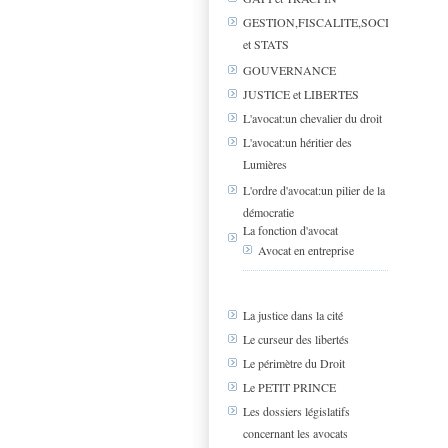
GESTION,FISCALITE,SOCIAL
et STATS
GOUVERNANCE
JUSTICE et LIBERTES
L'avocat:un chevalier du droit
L'avocat:un héritier des
Lumières
L'ordre d'avocat:un pilier de la
démocratie
La fonction d'avocat
Avocat en entreprise
La justice dans la cité
Le curseur des libertés
Le périmètre du Droit
Le PETIT PRINCE
Les dossiers législatifs
concernant les avocats