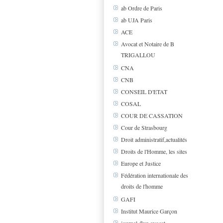
ab Ordre de Paris
ab UJA Paris
ACE
Avocat et Notaire de B
TRIGALLOU
CNA
CNB
CONSEIL D'ETAT
COSAL
COUR DE CASSATION
Cour de Strasbourg
Droit administratif,actualités
Droits de l'Homme, les sites
Europe et Justice
Fédération internationale des
droits de l'homme
GAFI
Institut Maurice Garçon