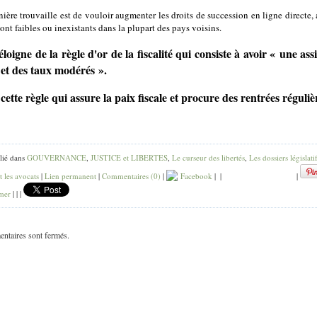
nière trouvaille est de vouloir augmenter les droits de succession en ligne directe, 
sont faibles ou inexistants dans la plupart des pays voisins.
éloigne de la règle d'or de la fiscalité qui consiste à avoir « une assi
 et des taux modérés ».
 cette règle qui assure la paix fiscale et procure des rentrées réguliè
lié dans
GOUVERNANCE
,
JUSTICE et LIBERTES
,
Le curseur des libertés
,
Les dossiers législati
 les avocats
|
Lien permanent
|
Commentaires (0)
|
Facebook
|
|
|
mer
|
|
|
ntaires sont fermés.