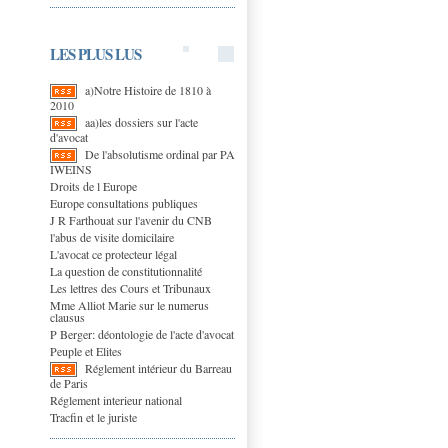
LES PLUS LUS
a)Notre Histoire de 1810 à
2010
aa)les dossiers sur l'acte
d'avocat
De l'absolutisme ordinal par PA
IWEINS
Droits de l Europe
Europe consultations publiques
J R Farthouat sur l'avenir du CNB
l'abus de visite domicilaire
L'avocat ce protecteur légal
La question de constitutionnalité
Les lettres des Cours et Tribunaux
Mme Alliot Marie sur le numerus
clausus
P Berger: déontologie de l'acte d'avocat
Peuple et Elites
Réglement intérieur du Barreau
de Paris
Réglement interieur national
Tracfin et le juriste