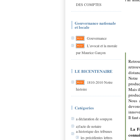
DES COMPTES
Gouvernance nationale
et locale
Gouvernance
L’avocat et la morale
par Maurice Garçon
Retrou
retrou
LE BICENTENAIRE
distan
Notre 
1810-2010 Notre
produc
histoire
Mais i
produc
Nous a
devons
Catégories
innover
Il faut
a déclaration de soupçon
a)l'acte de notaire
La Fr
a-historique des tribunes
connai
les précédentes lettres