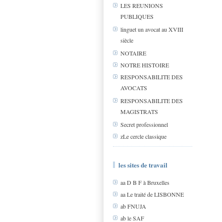
LES REUNIONS
PUBLIQUES
linguet un avocat au XVIII
siècle
NOTAIRE
NOTRE HISTOIRE
RESPONSABILITE DES
AVOCATS
RESPONSABILITE DES
MAGISTRATS
Secret professionnel
zLe cercle classique
les sites de travail
aa D B F à Bruxelles
aa Le traité de LISBONNE
ab FNUJA
ab le SAF