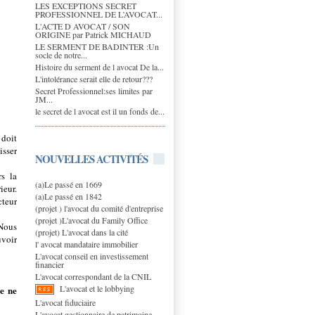
LES EXCEPTIONS SECRET
PROFESSIONNEL DE L’AVOCAT...
L'ACTE D AVOCAT / SON
ORIGINE par Patrick MICHAUD
LE SERMENT DE BADINTER :Un
socle de notre...
Histoire du serment de l avocat De la...
L'intolérance serait elle de retour???
Secret Professionnel:ses limites par
JM...
le secret de l avocat est il un fonds de...
 doit
isser
NOUVELLES ACTIVITÉS
rs la
(a)Le passé en 1669
ieur.
(a)Le passé en 1842
cteur
(projet ) l'avocat du comité d'entreprise
(projet )L'avocat du Family Office
 Nous
(projet) L'avocat dans la cité
uvoir
l' avocat mandataire immobilier
L'avocat conseil en investissement
financier
L'avocat correspondant de la CNIL
L'avocat et le lobbying
se ne
L'avocat fiduciaire
L'avocat gestionnaire de patrimoine