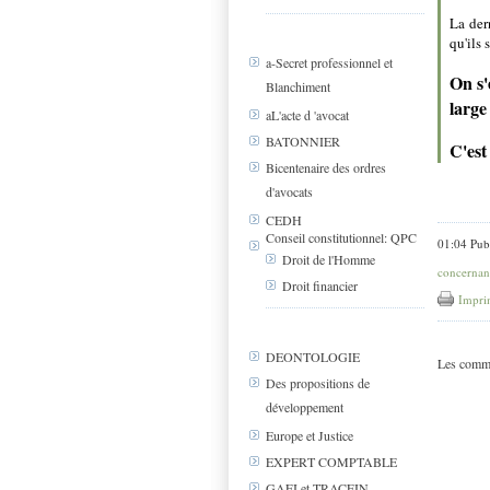
La der
qu'ils 
a-Secret professionnel et
On s'
Blanchiment
large
aL'acte d 'avocat
BATONNIER
C'est
Bicentenaire des ordres
d'avocats
CEDH
Conseil constitutionnel: QPC
01:04 Pub
Droit de l'Homme
concernant
Droit financier
Impri
DEONTOLOGIE
Les comme
Des propositions de
développement
Europe et Justice
EXPERT COMPTABLE
GAFI et TRACFIN