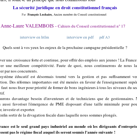
La sécurité juridique en droit constitutionnel français
Par
François Luchaire,
Ancien membre du Conseil constitutionnel
Anne-Laure VALEMBOIS -
Cahiers
du Conseil constitutionnel n° 17
interview en htlm
interview en pdf
pdf A3
Quels sont à vos yeux les enjeux de la prochaine campagne présidentielle ?
ver une croissance forte et continue, pour offrir des emplois aux jeunes ! La France
ver une meilleure compétitivité. Faute de quoi, nous continuerons de nous la
cer par nos concurrents.
système éducatif est désormais tourné vers la gestion et pas suffisamment ve
tion. Des réformes importantes ont été menées en faveur de l'enseignement supér
l faut nous fixer pour priorité de former de bons ingénieurs à tous les niveaux du se
tif.
urons davantage besoin d'inventeurs et de techniciens que de gestionnaires.
 aussi favoriser l'émergence de PME disposant d'une taille minimale pour po
, investir et exporter.
 enfin sortir de la divagation fiscale dans laquelle nous sommes plongés.
ance est le seul grand pays industriel au monde où les dirigeants d'entrepri
ssent pas le régime fiscal auquel ils seront soumis l'année suivante !