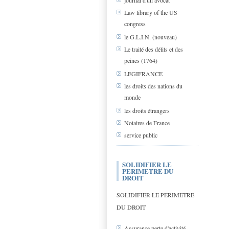
journal d'un avocat
Law library of the US
congress
le G.L.I.N. (nouveau)
Le traité des délits et des
peines (1764)
LEGIFRANCE
les droits des nations du
monde
les droits étrangers
Notaires de France
service public
SOLIDIFIER LE
PERIMETRE DU
DROIT
SOLIDIFIER LE PERIMETRE
DU DROIT
Assurance perte d'activité