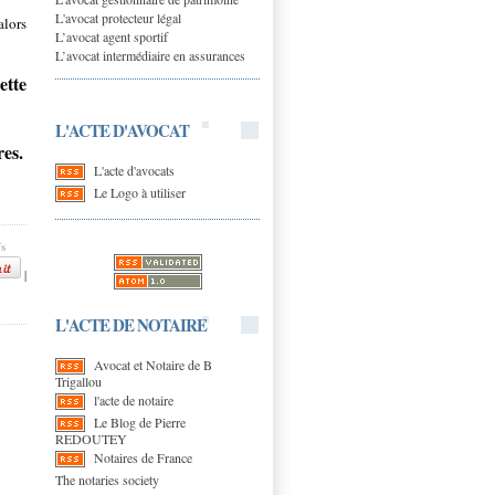
L'avocat protecteur légal
alors
L’avocat agent sportif
L’avocat intermédiaire en assurances
ette
L'ACTE D'AVOCAT
res.
L'acte d'avocats
Le Logo à utiliser
fs
|
L'ACTE DE NOTAIRE
Avocat et Notaire de B
Trigallou
l'acte de notaire
Le Blog de Pierre
REDOUTEY
Notaires de France
The notaries society