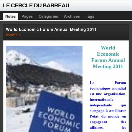
LE CERCLE DU BARREAU
Notes
Pages
Catégories
Archives
Tags
World Economic Forum Annual Meeting 2011
03/02/2011
World
Economic
Forum Annual
Meeting 2011
Le Forum
économique mondial
est une organisation
internationale
indépendante qui
s'engage à améliorer
l'état du monde en
engageant des
affaires, les