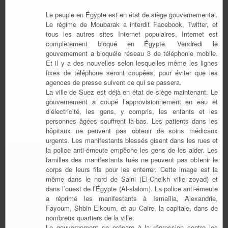
Le peuple en Égypte est en état de siège gouvernemental.
Le régime de Moubarak a interdit Facebook, Twitter, et
tous les autres sites Internet populaires, Internet est
complètement bloqué en Égypte. Vendredi le
gouvernement a bloquéle réseau 3 de téléphonie mobile.
Et il y a des nouvelles selon lesquelles même les lignes
fixes de téléphone seront coupées, pour éviter que les
agences de presse suivent ce qui se passera.
La ville de Suez est déjà en état de siège maintenant. Le
gouvernement a coupé l’approvisionnement en eau et
d’électricité, les gens, y compris, les enfants et les
personnes âgées souffrent là-bas. Les patients dans les
hôpitaux ne peuvent pas obtenir de soins médicaux
urgents. Les manifestants blessés gisent dans les rues et
la police anti-émeute empêche les gens de les aider. Les
familles des manifestants tués ne peuvent pas obtenir le
corps de leurs fils pour les enterrer. Cette image est la
même dans le nord de Saini (El-Cheikh ville zoyad) et
dans l’ouest de l’Égypte (Al-slalom). La police anti-émeute
a réprimé les manifestants à Ismaïlia, Alexandrie,
Fayoum, Shbin Elkoum, et au Caire, la capitale, dans de
nombreux quartiers de la ville.
Le gouvernement se prépare à la répression contre les