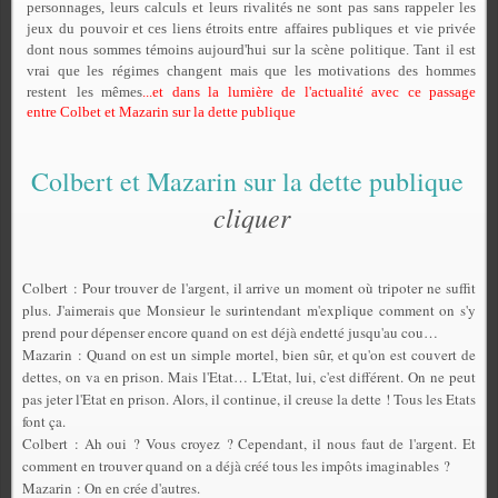
personnages, leurs calculs et leurs rivalités ne sont pas sans rappeler les
jeux
du pouvoir et ces liens étroits entre
affaires publiques
et vie privée
dont nous sommes témoins aujourd'hui sur la scène
politique
. Tant il est
vrai que les
régimes
changent mais que les motivations des
hommes
restent
les mêmes
...et dans la lumière de l'actualité avec ce passage
entre Colbet et Mazarin sur la dette publique
Colbert et Mazarin sur la dette publique
cliquer
Colbert : Pour trouver de l'argent, il arrive un moment où tripoter ne suffit
plus. J'aimerais que Monsieur le surintendant m'explique comment on s'y
prend pour dépenser encore quand on est déjà endetté jusqu'au cou…
Mazarin : Quand on est un simple mortel, bien sûr, et qu'on est couvert de
dettes, on va en prison. Mais l'Etat… L'Etat, lui, c'est différent. On ne peut
pas jeter l'Etat en prison. Alors, il continue, il creuse la dette ! Tous les Etats
font ça.
Colbert : Ah oui ? Vous croyez ? Cependant, il nous faut de l'argent. Et
comment en trouver quand on a déjà créé tous les impôts imaginables ?
Mazarin : On en crée d'autres.