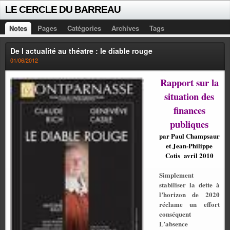
LE CERCLE DU BARREAU
Notes
Pages
Catégories
Archives
Tags
De l actualité au théatre : le diable rouge
01/06/2012
Rapport sur la
situation des
finances
publiques
par Paul Champsaur
et Jean-Philippe
Cotis
avril 2010
Simplement
stabiliser la dette à
l’horizon de 2020
réclame un effort
conséquent
L’absence