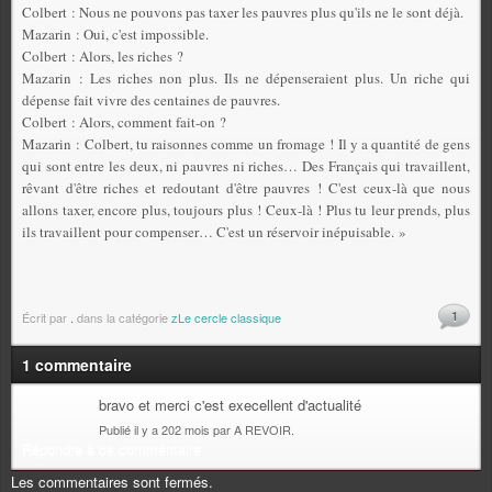
Colbert : Nous ne pouvons pas taxer les pauvres plus qu'ils ne le sont déjà.
Mazarin : Oui, c'est impossible.
Colbert : Alors, les riches ?
Mazarin : Les riches non plus. Ils ne dépenseraient plus. Un riche qui
dépense fait vivre des cen­taines de pauvres.
Colbert : Alors, comment fait-on ?
Mazarin : Colbert, tu raisonnes comme un fromage ! Il y a quantité de gens
qui sont entre les deux, ni pauvres ni riches… Des Français qui travaillent,
rêvant d'être riches et redoutant d'être pauvres ! C'est ceux-là que nous
allons taxer, encore plus, toujours plus ! Ceux-là ! Plus tu leur prends, plus
ils travaillent pour compenser… C'est un réservoir inépuisable. »
1
Écrit par
.
dans la catégorie
zLe cercle classique
1 commentaire
bravo et merci c'est execellent d'actualité
Publié il y a 202 mois par A REVOIR.
Répondre à ce commentaire
Les commentaires sont fermés.