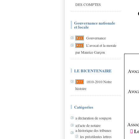
DES COMPTES
Gouvernance nationale
et locale
Gouvernance
L’avocat et la morale
par Maurice Garçon
LE BICENTENAIRE
Avoca
1810-2010 Notre
histoire
Avoca
Catégories
a déclaration de soupçon
Assoc
a)l'acte de notaire
Lo
a-historique des tribunes

les précédentes lettres