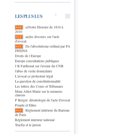
LES PLUS LUS
a)Notre Histoire de 1810 à
2010
aa)les dossiers sur l'acte
d'avocat
De l'absolutisme ordinal par PA
IWEINS
Droits de l Europe
Europe consultations publiques
J R Farthouat sur l'avenir du CNB
l'abus de visite domicilaire
L'avocat ce protecteur légal
La question de constitutionnalité
Les lettres des Cours et Tribunaux
Mme Alliot Marie sur le numerus
clausus
P Berger: déontologie de l'acte d'avocat
Peuple et Elites
Réglement intérieur du Barreau
de Paris
Réglement interieur national
Tracfin et le juriste