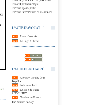
L'avocat protecteur légal
L’avocat agent sportif
L’avocat intermédiaire en assurances
ux
s
L'ACTE D'AVOCAT
L'acte d'avocats
Le Logo à utiliser
L'ACTE DE NOTAIRE
Avocat et Notaire de B
Trigallou
l'acte de notaire
au"
|
Le Blog de Pierre
REDOUTEY
Notaires de France
The notaries society