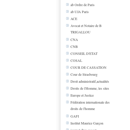
ab Ordre de Paris
ab UJA Paris
ACE
Avocat et Notaire de B
TRIGALLOU
CNA
CNB
CONSEIL D'ETAT
COSAL
COUR DE CASSATION
Cour de Strasbourg
Droit administratif,actualités
Droits de l'Homme, les sites
Europe et Justice
Fédération internationale des
droits de l'homme
GAFI
Institut Maurice Garçon