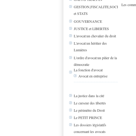
Les comme
GESTION,FISCALITE,SOCIAL
et STATS
GOUVERNANCE
JUSTICE et LIBERTES
L'avocat:un chevalier du droit
L'avocat:un héritier des
Lumières
L'ordre d'avocat:un pilier de la
démocratie
La fonction d'avocat
Avocat en entreprise
La justice dans la cité
Le curseur des libertés
Le périmètre du Droit
Le PETIT PRINCE
Les dossiers législatifs
concernant les avocats