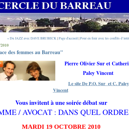
« Du JAZZ avec DAVE BRUBECK
|
Page d'accueil
|
Pour en finir avec les conflits d’inté
/2010
lace des femmes au Barreau"
Pierre Olivier Sur et Cather
Paley Vincent
Le site De P.O. Sur
et C. Paley
Vincent
Vous invitent à une soirée débat sur
MME / AVOCAT : DANS QUEL ORDRE
MARDI 19 OCTOBRE 2010