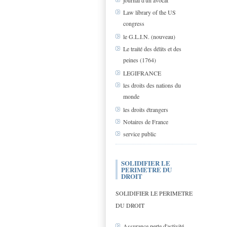
journal d'un avocat
Law library of the US
congress
le G.L.I.N. (nouveau)
Le traité des délits et des
peines (1764)
LEGIFRANCE
les droits des nations du
monde
les droits étrangers
Notaires de France
service public
SOLIDIFIER LE
PERIMETRE DU
DROIT
SOLIDIFIER LE PERIMETRE
DU DROIT
Assurance perte d'activité