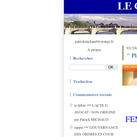
patrickmichaud@orange.fr
01/10
À propos
" P
Rechercher
Traduction
Commentaires récents
sur
le début
L'ACTE D
AVOCAT / SON ORIGINE
FE
par Patrick MICHAUD
sur
rappel
GOUVERNANCE
DES ORDRES ET COUR