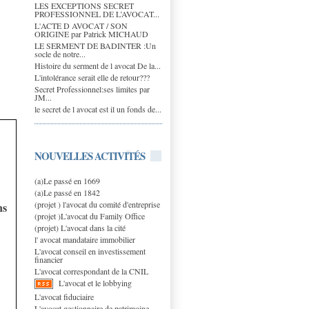
LES EXCEPTIONS SECRET
PROFESSIONNEL DE L’AVOCAT...
L'ACTE D AVOCAT / SON
ORIGINE par Patrick MICHAUD
LE SERMENT DE BADINTER :Un
socle de notre...
Histoire du serment de l avocat De la...
L'intolérance serait elle de retour???
Secret Professionnel:ses limites par
JM...
le secret de l avocat est il un fonds de...
NOUVELLES ACTIVITÉS
(a)Le passé en 1669
(a)Le passé en 1842
(projet ) l'avocat du comité d'entreprise
ns
(projet )L'avocat du Family Office
(projet) L'avocat dans la cité
l' avocat mandataire immobilier
L'avocat conseil en investissement
financier
L'avocat correspondant de la CNIL
L'avocat et le lobbying
L'avocat fiduciaire
L'avocat gestionnaire de patrimoine