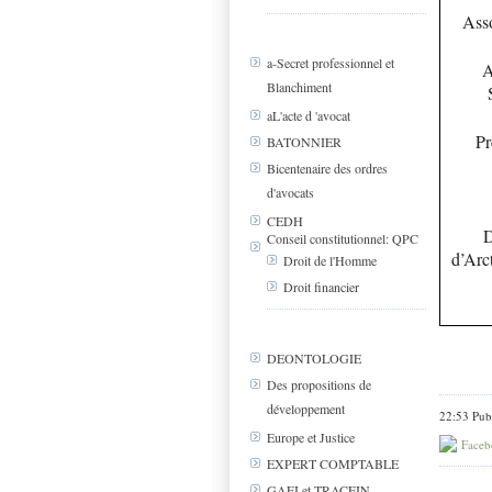
Asso
a-Secret professionnel et
A
Blanchiment
aL'acte d 'avocat
Pr
BATONNIER
Bicentenaire des ordres
d'avocats
CEDH
D
Conseil constitutionnel: QPC
d’Arc
Droit de l'Homme
Droit financier
DEONTOLOGIE
Des propositions de
développement
22:53 Pub
Europe et Justice
Faceb
EXPERT COMPTABLE
GAFI et TRACFIN