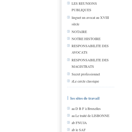
LES REUNIONS
PUBLIQUES
linguet un avocat au XVIII
siècle
NOTAIRE
NOTRE HISTOIRE
RESPONSABILITE DES
AVOCATS
RESPONSABILITE DES
MAGISTRATS
Secret professionnel
zLe cercle classique
les sites de travail
aa D B F à Bruxelles
aa Le traité de LISBONNE
ab FNUJA
ab le SAF