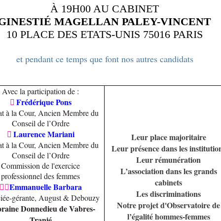
À 19H00 AU CABINET
GINESTIÉ MAGELLAN PALEY-VINCENT
10 PLACE DES ETATS-UNIS 75016 PARIS
et pendant ce temps que font nos autres candidats
Avec la participation de :
Frédérique Pons

t à la Cour, Ancien Membre du
Conseil de l’Ordre
Laurence Mariani

Leur place majoritaire
t à la Cour, Ancien Membre du
Leur présence dans les institutio
Conseil de l’Ordre
Leur rémunération
Commission de l'exercice
L’association dans les grands
professionnel des femmes
cabinets
Emmanuelle Barbara


Les discriminations
iée-gérante, August & Debouzy
Notre projet d'Observatoire de
raine Donnedieu de Vabres-
l’égalité hommes-femmes
Tranié