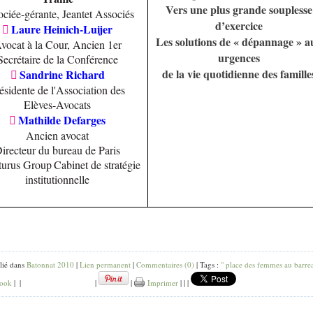
Vers une plus grande souplesse
ciée-gérante, Jeantet Associés
d’exercice
Laure Heinich-Luijer

Les solutions de « dépannage » a
vocat à la Cour, Ancien 1er
urgences
Secrétaire de la Conférence
de la vie quotidienne des famille
Sandrine Richard

ésidente de l'Association des
Elèves-Avocats
Mathilde Defarges

Ancien avocat
irecteur du bureau de Paris
turus Group
Cabinet de stratégie
institutionnelle
lié dans
Batonnat 2010
|
Lien permanent
|
Commentaires (0)
| Tags :
" place des femmes au barre
ook
|
|
|
|
Imprimer
|
|
|