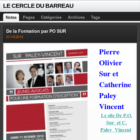
LE CERCLE DU BARREAU
Notes
Pages
Catégories
Archives
Tags
De la Formation par PO SUR
01/10/2010
Pierre
Olivier
Sur et
Catherine
Paley
Vincent
Le site De P.O.
Sur
et C.
Paley
Vincent