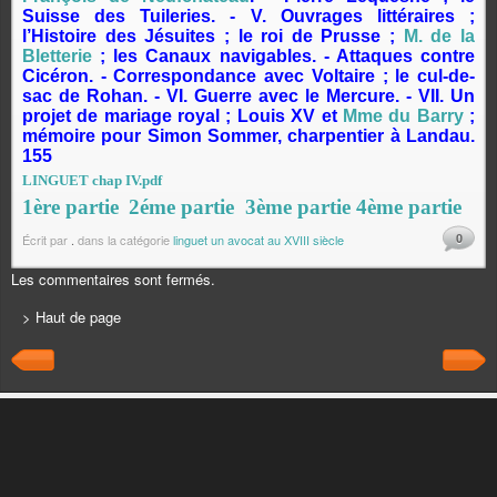
Suisse des Tuileries. - V. Ouvrages littéraires ;
l’Histoire des Jésuites ; le roi de Prusse ;
M. de la
Bletterie
; les Canaux navigables. - Attaques contre
Cicéron. - Correspondance avec Voltaire ; le cul-de-
sac de Rohan. - VI. Guerre avec le Mercure. - VII. Un
projet de mariage royal ; Louis XV et
Mme du Barry
;
mémoire pour Simon Sommer, charpentier à Landau.
155
LINGUET chap IV.pdf
1ère partie
2éme partie
3ème partie
4ème partie
0
Écrit par
.
dans la catégorie
linguet un avocat au XVIII siècle
Les commentaires sont fermés.
> Haut de page