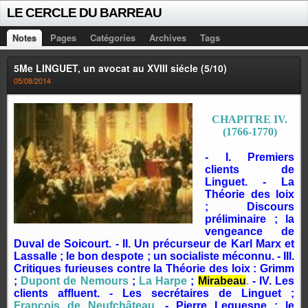
LE CERCLE DU BARREAU
Notes
Pages
Catégories
Archives
Tags
5Me LINGUET, un avocat au XVIII siécle (5/10)
05/08/2014
CHAPITRE IV.
(1766-1770)
- I. Premiers
clients de
Linguet. - La
Théorie des loix
; Discours
préliminaire ; la
vengeance de
Duval de Soicourt. - II. Un précurseur de Karl Marx et
Lassalle ; le bon despote ; un socialiste méconnu. - III.
Critiques furieuses contre la Théorie des loix : Grimm
;
Dupont de Nemours
;
La Harpe
;
Mirabeau
.
- IV. Les
clients affluent. - Les secrétaires de Linguet ;
François de Neufchâteau
. - Pierre Lequesne ; le