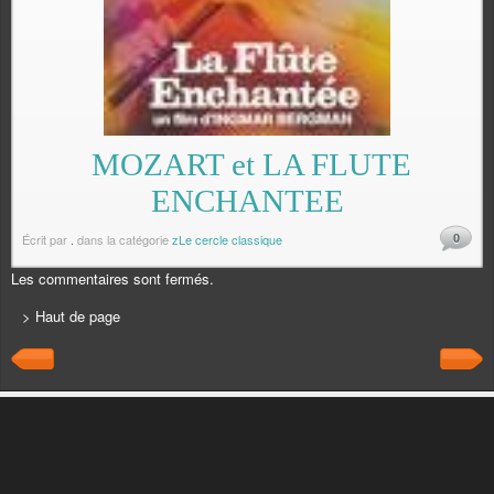
MOZART et LA FLUTE
ENCHANTEE
0
Écrit par
.
dans la catégorie
zLe cercle classique
Les commentaires sont fermés.
> Haut de page