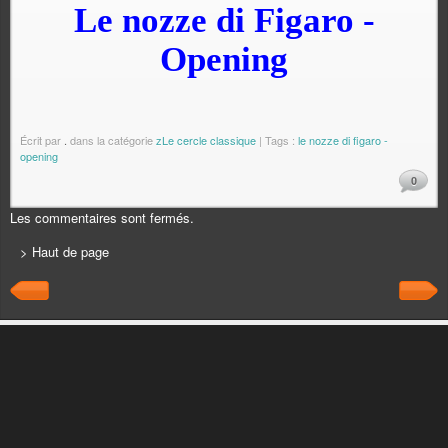
Le nozze di Figaro -
Opening
Écrit par
.
dans la catégorie
zLe cercle classique
| Tags :
le nozze di figaro -
opening
0
Les commentaires sont fermés.
> Haut de page