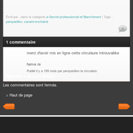
Écrit par
.
dans la catégorie
a-Secret professionnel et Blanchiment
| Tags :
parquisition
,
canard enchainé
1
1 commentaire
merci d'avoir mis en ligne cette circulaure introuvabke
herve re
Publié il y a 195 mois par perquisition la circulaire.
Répondre à ce commentaire
Les commentaires sont fermés.
> Haut de page