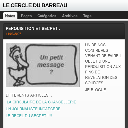
LE CERCLE DU BARREAU
Notes
Pages
Catégories
Archives
Tags
PERQUISITION ET SECRET .
11/05/2007
UN DE NOS
CONFRERES
VENANT DE FAIRE L
OBJET D UNE
PERQUISITION AUX
FINS DE
REVELATION DES
SOURCES
JE BLOGUE
DIFFERENTS ARTICLES .
LA CIRCULAIRE DE LA CHANCELLERIE
UN JOURNALISTE INCARCERE
LE RECEL DU SECRET !!!!