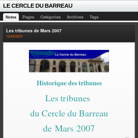
LE CERCLE DU BARREAU
Notes
Pages
Catégories
Archives
Tags
Les tribunes de Mars 2007
13/04/2007
Historique des tribunes
Les tribunes
du Cercle du Barreau
de Mars 2007