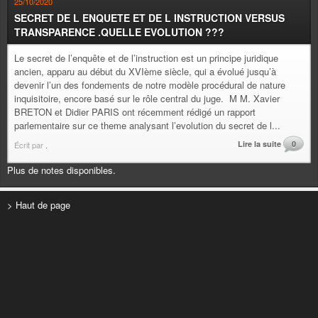
25/10/2020
SECRET DE L ENQUETE ET DE L INSTRUCTION VERSUS
TRANSPARENCE .QUELLE EVOLUTION ???
Le secret de l’enquête et de l’instruction est un principe juridique
ancien, apparu au début du XVIème siècle, qui a évolué jusqu’à
devenir l’un des fondements de notre modèle procédural de nature
inquisitoire, encore basé sur le rôle central du juge. M M. Xavier
BRETON et Didier PARIS ont récemment rédigé un rapport
parlementaire sur ce theme analysant l’evolution du secret de l...
Lire la suite
0
Écrit par
.
Plus de notes disponibles.
> Haut de page