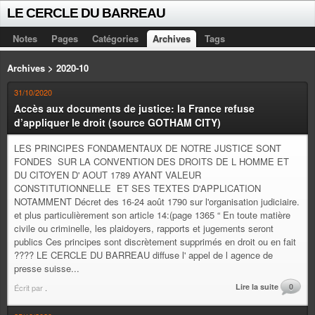
LE CERCLE DU BARREAU
Notes
Pages
Catégories
Archives
Tags
Archives > 2020-10
31/10/2020
Accès aux documents de justice: la France refuse
d’appliquer le droit (source GOTHAM CITY)
LES PRINCIPES FONDAMENTAUX DE NOTRE JUSTICE SONT
FONDES SUR LA CONVENTION DES DROITS DE L HOMME ET
DU CITOYEN D' AOUT 1789 AYANT VALEUR
CONSTITUTIONNELLE ET SES TEXTES D'APPLICATION
NOTAMMENT Décret des 16-24 août 1790 sur l'organisation judiciaire.
et plus particulièrement son article 14:(page 1365 “ En toute matière
civile ou criminelle, les plaidoyers, rapports et jugements seront
publics Ces principes sont discrètement supprimés en droit ou en fait
???? LE CERCLE DU BARREAU diffuse l' appel de l agence de
presse suisse...
Lire la suite
0
Écrit par
.