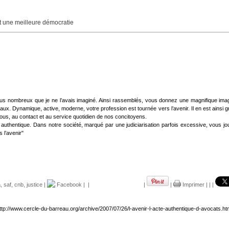
une meilleure démocratie
lus nombreux que je ne l’avais imaginé. Ainsi rassemblés, vous donnez une magnifique ima
aux. Dynamique, active, moderne, votre profession est tournée vers l’avenir. Il en est ainsi
ous, au contact et au service quotidien de nos concitoyens.
e authentique. Dans notre société, marqué par une judiciarisation parfois excessive, vous jou
 l’avenir"
a
,
saf
,
cnb
,
justice
|
Facebook
|
|
|
|
Imprimer
|
|
|
ttp://www.cercle-du-barreau.org/archive/2007/07/26/l-avenir-l-acte-authentique-d-avocats.ht