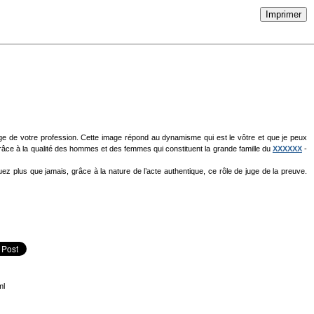
Imprimer
ge de votre profession. Cette image répond au dynamisme qui est le vôtre et que je peux
 grâce à la qualité des hommes et des femmes qui constituent la grande famille du
XXXXXX
-
ez plus que jamais, grâce à la nature de l’acte authentique, ce rôle de juge de la preuve.
ml