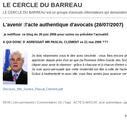
LE CERCLE DU BARREAU
LE CERCLE DU BARREAU est un groupe d'avocats réformateurs qui demandent 
L'avenir :l'acte authentique d'avocats
(26/07/2007)
je rediffuse ce blog du 26 juin 2006 pour suivre ou précéder l'actualité
A QUI DONC S' ADRESSAIT MR PASCAL CLEMENT ce 21 mai 2006 ???
Je dois néanmoins vous le dire avec sincérité : vous êtes encore p
apprécier depuis près d’un an que j’ai l’honneur d’être Garde des Sce
cliquer pour avoir la réponse
-: grâce à chacune et à chacun d’entre v
Je suis aussi persuadé que cette modernité est liée à celle de l’act
Grâce à l’authenticité et avec elle, vous êtes armés pour avancer vers
Discours_Min_Justice_Pascal_Clement.pdf
08:00 |
Lien permanent
|
Commentaires (0)
| Tags :
ACTE D AVOCAT
,
acte authentique
,
uj
h