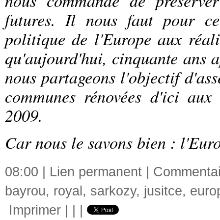
nous commande de préserver 
futures. Il nous faut pour ce
politique de l'Europe aux réali
qu'aujourd'hui, cinquante ans a
nous partageons l'objectif d'as
communes rénovées d'ici aux 
2009.
Car nous le savons bien : l'Eur
08:00 |
Lien permanent
|
Commentair
bayrou
,
royal
,
sarkozy
,
jusitce
,
euro
Imprimer
|
|
|