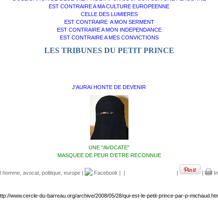
EST CONTRAIRE A MA CULTURE EUROPEENNE
CELLE DES LUMIERES
EST CONTRAIRE A MON SERMENT
EST CONTRAIRE A MON INDEPENDANCE
EST CONTRAIRE A MES CONVICTIONS
LES TRIBUNES DU PETIT PRINCE
J'AURAI HONTE DE DEVENIR
UNE "AVOCATE"
MASQUEE DE PEUR D'ETRE RECONNUE
e l homme
,
avocat
,
politique
,
europe
|
Facebook
|
|
|
|
Im
ttp://www.cercle-du-barreau.org/archive/2008/05/28/qui-est-le-petit-prince-par-p-michaud.ht