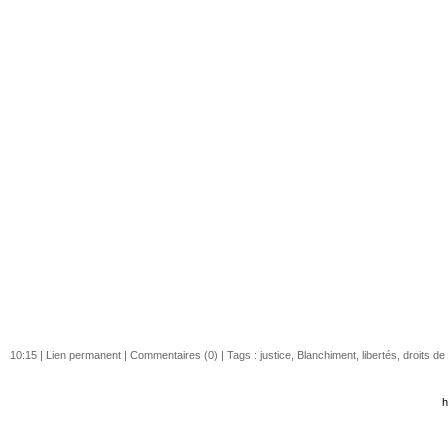
10:15 |
Lien permanent
|
Commentaires (0)
| Tags :
justice
,
Blanchiment
,
libertés
,
droits d
h