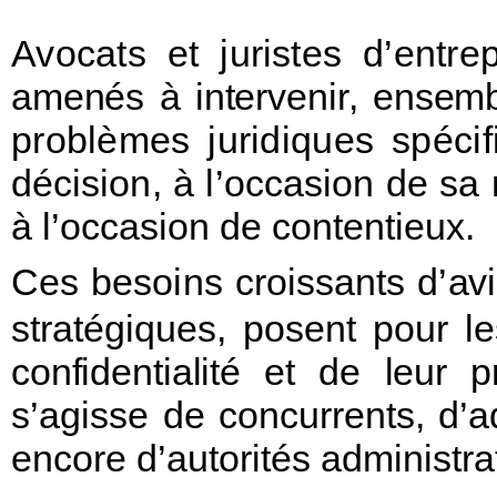
Avocats et ju
r
istes
d’entre
amenés
à
inte
r
v
eni
r
,
ensem
pro
b
lèmes
ju
r
idiques
spéci
décision,
à
l’occasion
de
sa
à l’occasion de contentieux.
Ces
besoins
croissants
d’
a
v
st
r
atégique
s
, posent pour le
confidentialité
et
de
leur
p
s’agisse de concurrent
s
, d’a
encore d’autorités administ
r
a