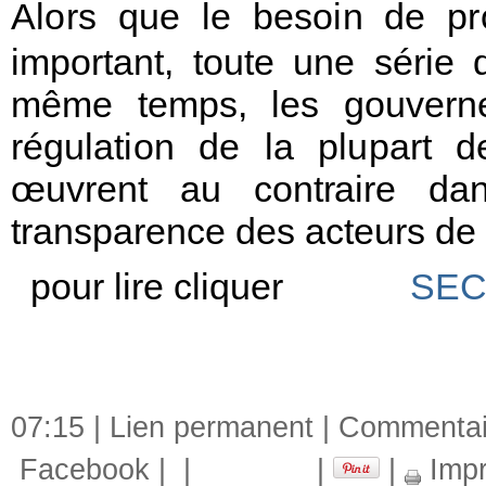
Alors
que
le
besoin
de
pr
important, toute une série 
même temp
s
, les gou
v
ern
régulation
de
la plupa
r
t
d
œuvrent au cont
r
aire da
t
r
ansparence des acteurs de 
pour lire cliquer
SEC
07:15 |
Lien permanent
|
Commentair
Facebook
|
|
|
|
Impr