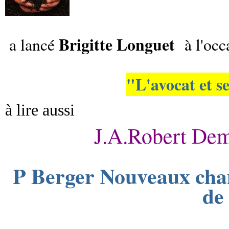
Brigitte Longuet
a lancé
à l'occ
"L'avocat et s
à lire aussi
J.A.Robert Dema
P Berger Nouveaux cham
de 