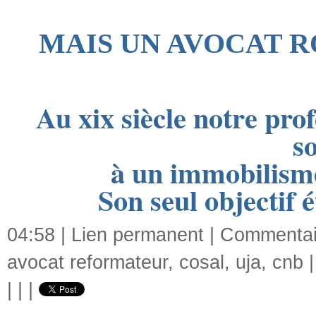
MAIS UN AVOCAT R
Au xix siècle notre pro
s
à un immobilisme
Son seul objectif é
04:58 |
Lien permanent
|
Commentair
avocat reformateur
,
cosal
,
uja
,
cnb
|
|
|