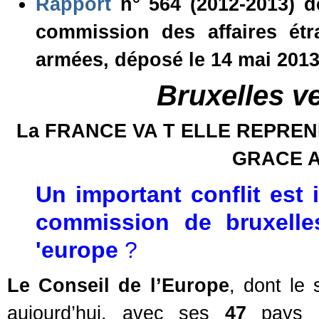
Rapport
n° 564 (2012-2013) 
commission des affaires étr
armées, déposé le 14 mai 201
Bruxelles v
La FRANCE VA T ELLE REPRE
GRACE 
Un important conflit est 
commission de bruxelles
'europe
?
Le Conseil de l’Europe
, dont le
aujourd’hui, avec ses
47
pays me