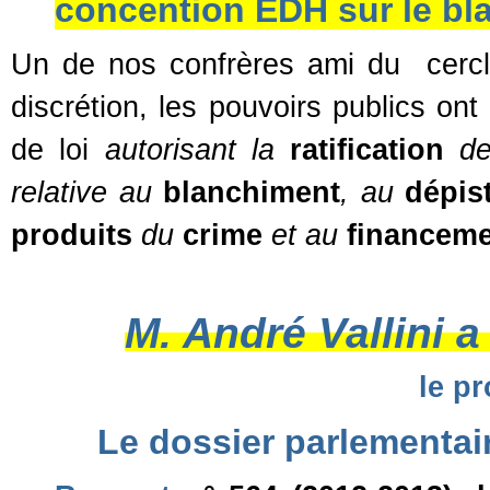
concention EDH sur le bl
Un de nos confrères ami du
cerc
discrétion, les pouvoirs publics on
de loi
autorisant la
ratification
de
relative au
blanchiment
, au
dépis
produits
du
crime
et au
financem
M. André Vallini 
le pro
Le dossier parlementai