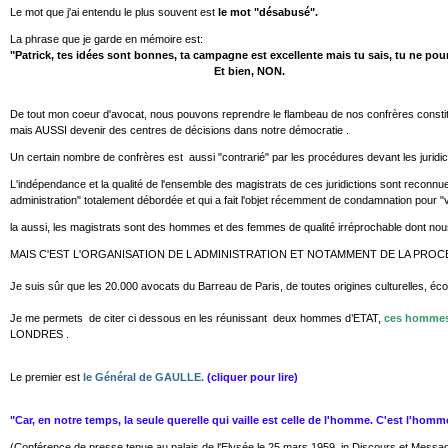
Le mot que j'ai entendu le plus souvent est
le mot "désabusé".
La phrase que je garde en mémoire est:
"Patrick, tes idées sont bonnes, ta campagne est excellente mais tu sais, tu ne po
Et bien, NON.
De tout mon coeur d'avocat, nous pouvons reprendre le flambeau de nos confrères constituan
mais AUSSI devenir des centres de décisions dans notre démocratie .
Un certain nombre de confrères est aussi "contrarié" par les procédures devant les juridic
L'indépendance et la qualité de l'ensemble des magistrats de ces juridictions sont reconnue
administration" totalement débordée et qui a fait l'objet récemment de condamnation pour "vo
la aussi, les magistrats sont des hommes et des femmes de qualité irréprochable dont nou
MAIS C'EST L'ORGANISATION DE L ADMINISTRATION ET NOTAMMENT DE LA PROC
Je suis sûr que les 20.000 avocats du Barreau de Paris, de toutes origines culturelles, 
Je me permets de citer ci dessous en les réunissant deux hommes d’ETAT,
ces hommes 
LONDRES .
Le premier est
le Général de GAULLE.
(cliquer pour lire)
"Car, en notre temps, la seule querelle qui vaille est celle de l'homme. C'est l'homme 
(Conférence de presse tenue au palais de l'Elysée le 25 mars 1959, in Discours et Messages