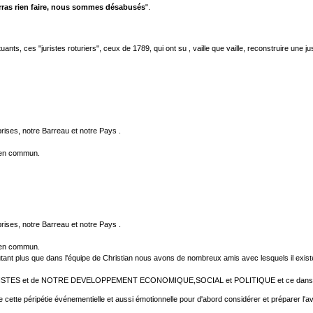
urras rien faire, nous sommes désabusés
".
ts, ces "juristes roturiers", ceux de 1789, qui ont su , vaille que vaille, reconstruire une 
ises, notre Barreau et notre Pays .
bien commun.
ises, notre Barreau et notre Pays .
bien commun.
ant plus que dans l'équipe de Christian nous avons de nombreux amis avec lesquels il exist
UMANISTES et de NOTRE DEVELOPPEMENT ECONOMIQUE,SOCIAL et POLITIQUE et ce dans l'
 de cette péripétie événementielle et aussi émotionnelle pour d'abord considérer et préparer l