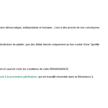
justice démocratique, indépendante et humaine , c'est à dire proche de nos concitoyens
rdictions de plaider; que des délais laissés uniquement au bon vouloir d'une "gentille
rront et sauront créer les conditions de cette RENAISSANCE.
ord à la prochaine génération
, qui ont travaillé ensemble dans la Résistance à