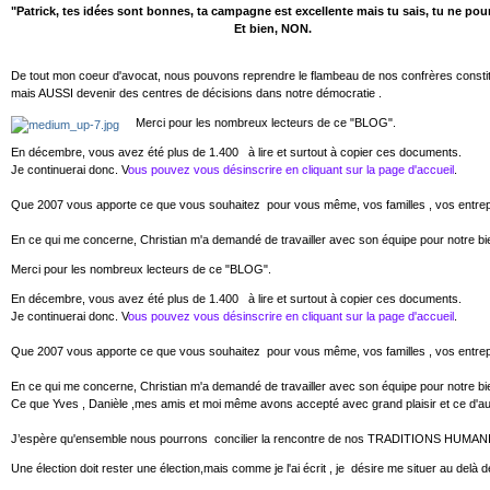
"Patrick, tes idées sont bonnes, ta campagne est excellente mais tu sais, tu ne po
Et bien, NON.
De tout mon coeur d'avocat, nous pouvons reprendre le flambeau de nos confrères constituan
mais AUSSI devenir des centres de décisions dans notre démocratie .
Merci pour les nombreux lecteurs de ce "BLOG".
En décembre, vous avez été plus de 1.400 à lire et surtout à copier ces documents.
Je continuerai donc. V
ous pouvez vous désinscrire en cliquant sur la page d'accueil
.
Que 2007 vous apporte ce que vous souhaitez pour vous même, vos familles , vos entrepr
En ce qui me concerne, Christian m'a demandé de travailler avec son équipe pour notre 
Merci pour les nombreux lecteurs de ce "BLOG".
En décembre, vous avez été plus de 1.400 à lire et surtout à copier ces documents.
Je continuerai donc. V
ous pouvez vous désinscrire en cliquant sur la page d'accueil
.
Que 2007 vous apporte ce que vous souhaitez pour vous même, vos familles , vos entrepr
En ce qui me concerne, Christian m'a demandé de travailler avec son équipe pour notre 
Ce que Yves , Danièle ,mes amis et moi même avons accepté avec grand plaisir et ce d'aut
J’espère qu'ensemble nous pourrons concilier la rencontre de nos TRADITIONS H
Une élection doit rester une élection,mais comme je l'ai écrit , je désire me situer au delà