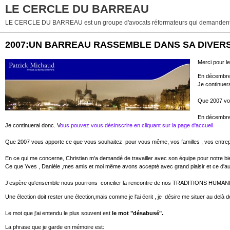
LE CERCLE DU BARREAU
LE CERCLE DU BARREAU est un groupe d'avocats réformateurs qui demandent 
2007:UN BARREAU RASSEMBLE DANS SA DIVERS
Merci pour l
En décembre,
Je continuer
Que 2007 vou
En décembre,
Je continuerai donc. V
ous pouvez vous désinscrire en cliquant sur la page d'accueil
.
Que 2007 vous apporte ce que vous souhaitez pour vous même, vos familles , vos entrepr
En ce qui me concerne, Christian m'a demandé de travailler avec son équipe pour notre 
Ce que Yves , Danièle ,mes amis et moi même avons accepté avec grand plaisir et ce d'aut
J’espère qu'ensemble nous pourrons concilier la rencontre de nos TRADITIONS H
Une élection doit rester une élection,mais comme je l'ai écrit , je désire me situer au delà
Le mot que j'ai entendu le plus souvent est
le mot "désabusé".
La phrase que je garde en mémoire est: