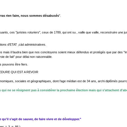
urras rien faire, nous sommes désabusés
".
ts, ces "juristes roturiers", ceux de 1789, qui ont su , vaille que vaille, reconstruire une 
tions d'ETAT ,càd administratives.
s mais il faudra bien que nos concitoyens soient mieux défendus et protégés que par des "inte
ie de fait" pour délai non raisonnable.
s pouvons être fiers.
EDURE QUI EST A REVOIR
économiques, sociales et géographiques, dont l'age médian est de 34 ans, archi diplômés pou
qui ne se résignent pas à considérer la prochaine élection mais qui s'attachent d'ab
qu'il s'agit de sauver, de faire vivre et de développer."
, t. 3, p. 86.)