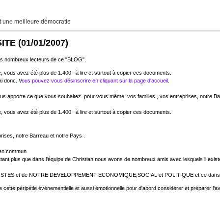
une meilleure démocratie
ITE
(01/01/2007)
es nombreux lecteurs de ce "BLOG".
 vous avez été plus de 1.400 à lire et surtout à copier ces documents.
ai donc. V
ous pouvez vous désinscrire en cliquant sur la page d'accueil
.
s apporte ce que vous souhaitez pour vous même, vos familles , vos entreprises, notre Bar
 vous avez été plus de 1.400 à lire et surtout à copier ces documents.
ises, notre Barreau et notre Pays .
bien commun.
ant plus que dans l'équipe de Christian nous avons de nombreux amis avec lesquels il exist
UMANISTES et de NOTRE DEVELOPPEMENT ECONOMIQUE,SOCIAL et POLITIQUE et ce dans l'
 de cette péripétie événementielle et aussi émotionnelle pour d'abord considérer et préparer l