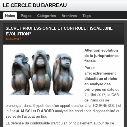
LE CERCLE DU BARREAU
Notes
Pages
Catégories
Archives
Tags
SECRET PROFESSIONNEL ET CONTROLE FISCAL :UNE
EVOLUTION?
16/07/2017
Attention évolution
de la jurisprudence
fiscale
Par un
arrêt
extrêmement
didactique et riche
en analyse des
principes
en date du
7 juillet 2017, la CAA
de Paris qui se
prononçait dans l'hypothèse d'un apport cession à la TOURNESOL ( cf
in fine)
A AUSSI et D ABORD a
nalysé les conditions d’opposabilité du
secret de l’avocat au fisc
La défense du contribuable s'articulait principalement autour de ce