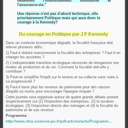
nettement l'investissement immobilier et
l'assurance-vie."
Une réponse n'est pas d'abord technique, elle
prioritairement Politique mais qui aura donc le
courage à la Kennedy?
Du courage en Politique par J F Kennedy
Dans un contexte économique dégradé, la fiscalité française doit
relever plusieurs défis :
1) Faut-il réduire massivement la fiscalité des entreprises ? Faut-il en
changer les assiettes ?
2) L'indispensable transition écologique nécessite de réorganiser nos
modes de production et de vie. Comment la fiscalité doit-elle y
contribuer ?
3) Peut-on simplifier l'impôt sur le revenu et sa collecte sans nuire à
sa progressivité ?
4) Faut-il taxer plus les revenus du patrimoine pour des raisons
d'équité ou moins pour encourager l'épargne risquée ?
Cette journée sera organisée autour de quatre grands débats portant
respectivement sur (1) l'imposition des entreprises, (2) la taxation
écologique, (3) l'imposition directe des ménages et (4) la fiscalité du
patrimoine et de ses revenus
Programme
:
http://www.ofce.sciences-po.fr/pdf-articles/actu/Programm...