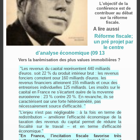
L'objectif de la
conférence est de
contribuer au débat
sur la réforme
fiscale.
A lire aussi
Réforme fiscale;
un pré projet par
le centre
d’analyse économique (09 13
Vers la barèmisation des plus values immobilières ?
"Les revenus du capital représentent 440 milliards
d'euros, soit 22 % du produit intérieur brut : les revenus
fonciers comptent pour 160 milliards d'euros, les
revenus financiers atteignent 155 milliards et ceux des
entreprises individuelles 125 milliards. Les impôts sur le
capital en France ne s'écartent guère de la moyenne
européenne : 23 % contre 20 %. En revanche, ils se
caractérisent par une forte hétérogénéité, pas
nécessairement source d'efficacité. "
"L'enjeu n'est pas négligeable : à la fois en terme de
redistribution – améliorer l'efficacité économique de la
taxation des revenus du capital permet de réduire la
fiscalité sur le travail – et en terme d'efficacité
économique."
"En France, l'incitation fiscale favorise très