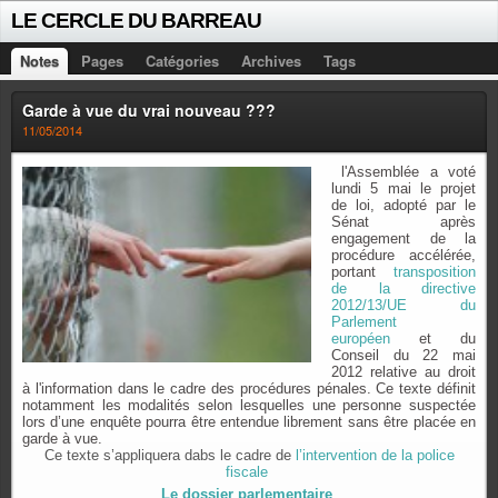
LE CERCLE DU BARREAU
Notes
Pages
Catégories
Archives
Tags
Garde à vue du vrai nouveau ???
11/05/2014
l'Assemblée a voté
lundi 5 mai le projet
de loi, adopté par le
Sénat après
engagement de la
procédure accélérée,
portant
transposition
de la directive
2012/13/UE du
Parlement
européen
et du
Conseil du 22 mai
2012 relative au droit
à l'information dans le cadre des procédures pénales. Ce texte définit
notamment les modalités selon lesquelles une personne suspectée
lors d’une enquête pourra être entendue librement sans être placée en
garde à vue.
Ce texte s’appliquera dabs le cadre de
l’intervention de la police
fiscale
Le dossier parlementaire