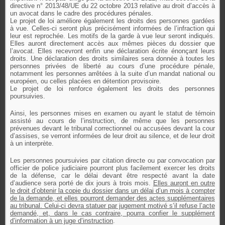
directive n° 2013/48/UE du 22 octobre 2013 relative au droit d’accès à
un avocat dans le cadre des procédures pénales.
Le projet de loi améliore également les droits des personnes gardées
à vue. Celles-ci seront plus précisément informées de l’infraction qui
leur est reprochée. Les motifs de la garde à vue leur seront indiqués.
Elles auront directement accès aux mêmes pièces du dossier que
l’avocat. Elles recevront enfin une déclaration écrite énonçant leurs
droits. Une déclaration des droits similaires sera donnée à toutes les
personnes privées de liberté au cours d’une procédure pénale,
notamment les personnes arrêtées à la suite d’un mandat national ou
européen, ou celles placées en détention provisoire.
Le projet de loi renforce également les droits des personnes
poursuivies.
Ainsi, les personnes mises en examen ou ayant le statut de témoin
assisté au cours de l’instruction, de même que les personnes
prévenues devant le tribunal correctionnel ou accusées devant la cour
d’assises, se verront informées de leur droit au silence, et de leur droit
à un interprète.
Les personnes poursuivies par citation directe ou par convocation par
officier de police judiciaire pourront plus facilement exercer les droits
de la défense, car le délai devant être respecté avant la date
d’audience sera porté de dix jours à trois mois.
Elles auront en outre
le droit d’obtenir la copie du dossier dans un délai d’un mois à compter
de la demande, et elles pourront demander des actes supplémentaires
au tribunal. Celui-ci devra statuer par jugement motivé s’il refuse l’acte
demandé, et, dans le cas contraire, pourra confier le supplément
d’information à un juge d’instruction
.