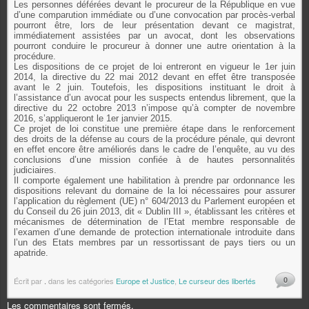
Les personnes déférées devant le procureur de la République en vue
d’une comparution immédiate ou d’une convocation par procès-verbal
pourront être, lors de leur présentation devant ce magistrat,
immédiatement assistées par un avocat, dont les observations
pourront conduire le procureur à donner une autre orientation à la
procédure.
Les dispositions de ce projet de loi entreront en vigueur le 1er juin
2014, la directive du 22 mai 2012 devant en effet être transposée
avant le 2 juin. Toutefois, les dispositions instituant le droit à
l’assistance d’un avocat pour les suspects entendus librement, que la
directive du 22 octobre 2013 n’impose qu’à compter de novembre
2016, s’appliqueront le 1er janvier 2015.
Ce projet de loi constitue une première étape dans le renforcement
des droits de la défense au cours de la procédure pénale, qui devront
en effet encore être améliorés dans le cadre de l’enquête, au vu des
conclusions d’une mission confiée à de hautes personnalités
judiciaires.
Il comporte également une habilitation à prendre par ordonnance les
dispositions relevant du domaine de la loi nécessaires pour assurer
l’application du règlement (UE) n° 604/2013 du Parlement européen et
du Conseil du 26 juin 2013, dit « Dublin III », établissant les critères et
mécanismes de détermination de l’Etat membre responsable de
l’examen d’une demande de protection internationale introduite dans
l’un des Etats membres par un ressortissant de pays tiers ou un
apatride.
0
Écrit par
.
dans les catégories
Europe et Justice
,
Le curseur des libertés
Les commentaires sont fermés.