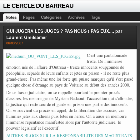
LE CERCLE DU BARREAU
Notes
Pages
Catégories
Archives
Tags
QUI JUGERA LES JUGES ? PAS NOUS ! PAS EUX..., par
Laurent Greilsamer
06/03/2007
C'est une pantalonnade
triste. De l'immense
émotion née de l'affaire d'Outreau - treize innocents soupçonnés de
pédophilie, séparés de leurs enfants et jetés en prison - il ne reste plus
grand-chose. Pas même une loi forte qui puisse marquer qu'il s'est passé
quelque chose d'étrange au pays de Voltaire au début des années 2000.
De ce fiasco judiciaire, on se rappelle pourtant le premier procès
d'assises, les mensonges de Myriam Badaoui, l'accusation qui s'effondre,
la justice qui reste sourde et garde en prison une partie des innocents.
On se souvient du procès en appel, de la libération des accusés, ces
humiliés jetés aux chiens puis fêtés en héros. On a aussi en mémoire
l'immense repentance manifestée alors par l'autorité judiciaire, le
pouvoir législatif et l'exécutif.
AUTRES BLOGS SUR LA RESPONSABILITE DES MAGISTRATS