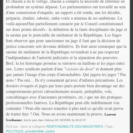
Et chacun a eu le vertige, chacun a compris la nécessité de réformer en
profondeur un système dépassé.
Les parlementaires ont travaillé au sein
d'une commission d'enquête, un rapport a été rendu, une loi décidée,
préparée, étudiée, rabotée, enfin votée a minima de ses ambitions. La
voilà aujourd'hui partiellement censurée par le Conseil constitutionnel
sur deux points décisifs : la définition de la faute disciplinaire du juge et
la saisine par le justiciable du médiateur de la République. Les Sages
font observer que pour sanctionner un juge il faut que la décision de
justice concernée soit devenue définitive. Ils font aussi remarquer que la
saisine du médiateur de la République reviendrait à ne pas respecter
l'indépendance de l'autorité judiciaire et la séparation des pouvoirs.
Bref, la loi historique promise se retrouve en haillons et les juges entre
eux. Leurs syndicats parlent d'une
"victoire du droit"
et donnent plus
que jamais l'image d'un corps d'intouchables. Qui jugera les juges ? Pas
nous ! Pas eux... Ils n'y consentent qu'avec d'infinies précautions. Les
dossiers évoqués et jugés par leurs pairs portent bien davantage sur des
comportements privés (attouchements sexuels, pédophilie, vols,
concubinages avec d'anciennes prostituées, etc.) que sur des pratiques
professionnelles fautives. La République peut-elle indéfiniment s'en
contenter ? Peut-elle encore remettre à plus tard ce qu'elle avait prévu
de traiter hier ? Oui. Nous en avons maintenant la preuve.
Laurent
Greilsamer
Article paru dans l'édition DU MONDE du 06.03.07
Écrit par
.
dans la catégorie
RESPONSABILITE DES MAGISTRATS
| Tags :
POLITIQUE
,
presidentielle
,
justice