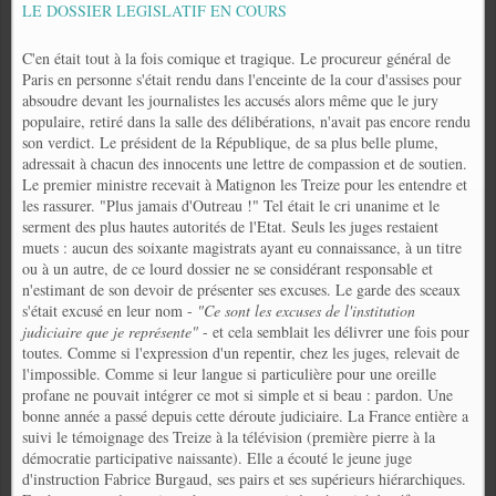
LE DOSSIER LEGISLATIF EN COURS
C'en était tout à la fois comique et tragique. Le procureur général de
Paris en personne s'était rendu dans l'enceinte de la cour d'assises pour
absoudre devant les journalistes les accusés alors même que le jury
populaire, retiré dans la salle des délibérations, n'avait pas encore rendu
son verdict. Le président de la République, de sa plus belle plume,
adressait à chacun des innocents une lettre de compassion et de soutien.
Le premier ministre recevait à Matignon les Treize pour les entendre et
les rassurer.
"Plus jamais d'Outreau !" Tel était le cri unanime et le
serment des plus hautes autorités de l'Etat. Seuls les juges restaient
muets : aucun des soixante magistrats ayant eu connaissance, à un titre
ou à un autre, de ce lourd dossier ne se considérant responsable et
n'estimant de son devoir de présenter ses excuses. Le garde des sceaux
s'était excusé en leur nom -
"Ce sont les excuses de l'institution
judiciaire que je représente"
- et cela semblait les délivrer une fois pour
toutes. Comme si l'expression d'un repentir, chez les juges, relevait de
l'impossible. Comme si leur langue si particulière pour une oreille
profane ne pouvait intégrer ce mot si simple et si beau : pardon.
Une
bonne année a passé depuis cette déroute judiciaire. La France entière a
suivi le témoignage des Treize à la télévision (première pierre à la
démocratie participative naissante). Elle a écouté le jeune juge
d'instruction Fabrice Burgaud, ses pairs et ses supérieurs hiérarchiques.