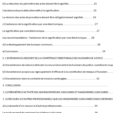
b) La réduction du périmètre des actes devant être signifiés................................. 25
L’existence de procédés alternatifs à la signification ............................................ 25
La révision des actes de procédure devant être obligatoirement signifiés ............ 26
c) L’extension de la signification par voie électronique.......................................... 27
La signification par voie électronique .................................................................... 27
Les recommandations : l’extension de la signification par voie électronique...... 28
d) Le développement des bureaux communs........................................................... 28
e) Conclusion............................................................................................................... 29
2. L’EXTENSION DU RESSORT DE LA COMPÉTENCE TERRITORIALE DES HUISSIERS DE JUSTICE ................................
a) Une extension de nature à stimuler la concurrence entre les huissiers de justice, à améliorer la qualité des pre
b) Une extension propice au regroupement d’offices et à la constitution de réseaux d’huissiers .......................
c) Une extension dans le contexte de missions aménagées ...................................... 32
3. CONCLUSION....................................................................................................................
C.LE PÉRIMÈTRE D’ACTIVITÉ DES ADMINISTRATEURS JUDICIAIRES ET MANDATAIRES JUDICIAIRES ..........................
1. LE RECOURS A D’AUTRES PROFESSIONNELS QUE LES MANDATAIRES JUDICIAIRES DANS CERTAINES PROCÉDURE
a) La nécessité d’un recours à d’autres professionnels........................................... 34
Le poids excessif de certaines liquidations judiciaires........................................... 34