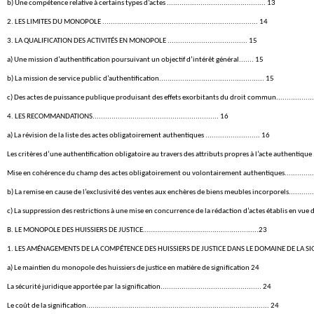
b) Une compétence relative à certains types d’actes ............................................... 13
2. LES LIMITES DU MONOPOLE .......................................................................... 14
3. LA QUALIFICATION DES ACTIVITÉS EN MONOPOLE ...................................... 15
a) Une mission d’authentification poursuivant un objectif d’intérêt général....... 15
b) La mission de service public d’authentification.................................................. 15
c) Des actes de puissance publique produisant des effets exorbitants du droit commun...................................
4. LES RECOMMANDATIONS............................................................ 16
a) La révision de la liste des actes obligatoirement authentiques .......................... 16
Les critères d’une authentification obligatoire au travers des attributs propres à l’acte authentique .................
Mise en cohérence du champ des actes obligatoirement ou volontairement authentiques................................
b) La remise en cause de l’exclusivité des ventes aux enchères de biens meubles incorporels.............................
c) La suppression des restrictions à une mise en concurrence de la rédaction d’actes établis en vue de leur aut
B. LE MONOPOLE DES HUISSIERS DE JUSTICE……………………………….......................23
1. LES AMÉNAGEMENTS DE LA COMPÉTENCE DES HUISSIERS DE JUSTICE DANS LE DOMAINE DE LA SIGNIFICATION DES A
a) Le maintien du monopole des huissiers de justice en matière de signification 24
La sécurité juridique apportée par la signification................................................ 24
Le coût de la signification....................................................................................... 24