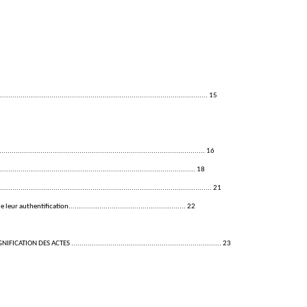
.................................................................................... 15
................................................................................... 16
............................................................................. 18
...................................................................................... 21
hentification......................................................... 22
CTES ......................................................................... 23