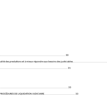
........................................................................ 30
stations et à mieux répondre aux besoins des justiciables.............................................................
.............................................................................. 31
...........................................................................33
S DE LIQUIDATION JUDICIAIRE........................................... 33