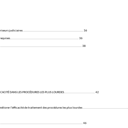
iaires ...................................................................... 36
......................................................................... 36
................................................................................ 38
DANS LES PROCÉDURES LES PLUS LOURDES.................................... 42
acité de traitement des procédures les plus lourdes .................................................................
.............................................................................. 46