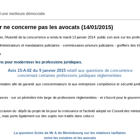
une meilleure démocratie
ier ne concerne pas les avocats
(14/01/2015)
ier, l'Autorité de la concurrence a rendu le mardi 13 janvier 2014 public son avis sur les prof
administrateurs et mandataires judiciaires - commissaires-priseurs judiciaires - greffiers de
is
ns pour moderniser les professions juridiques.
Avis 15-A-02 du 9 janvier 2015
relatif aux questions de concurrence
concernant certaines professions juridiques réglementées
entation afin de garantir aux consommateurs et aux entreprises compétence et sécurité juridi
nances - sur un périmètre très large de professions réglementées - et s'inscrit pour le gouv
'occasion du dépôt du projet de loi pour la croissance et l'activité adopté en Conseil des minis
ions, mais porte également sur des sujets non traités dans celui-ci.
La question écrite de Mr A de Montebourg sur les relations tarifaires
entre les notaires et les avocats