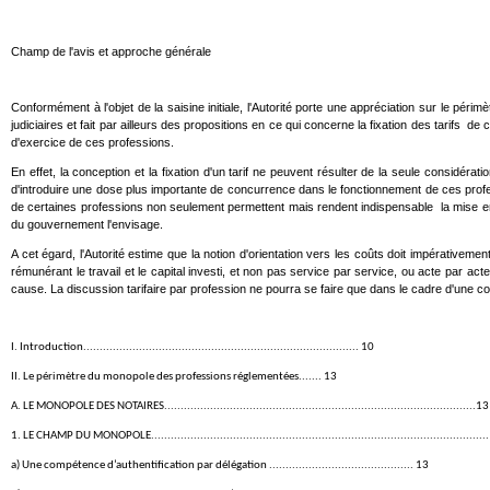
Champ de l'avis et approche générale
Conformément à l'objet de la saisine initiale, l'Autorité porte une appréciation sur le pér
judiciaires et fait par ailleurs des propositions en ce qui concerne la fixation des tarifs d
d'exercice de ces professions.
En effet, la conception et la fixation d'un tarif ne peuvent résulter de la seule considé
d'introduire une dose plus importante de concurrence dans le fonctionnement de ces profess
de certaines professions non seulement permettent mais rendent indispensable la mise en p
du gouvernement l'envisage.
A cet égard, l'Autorité estime que la notion d'orientation vers les coûts doit impérativem
rémunérant le travail et le capital investi, et non pas service par service, ou acte par a
cause. La discussion tarifaire par profession ne pourra se faire que dans le cadre d'une con
I. Introduction.................................................................................... 10
II. Le périmètre du monopole des professions réglementées....... 13
A. LE MONOPOLE DES NOTAIRES...............................................................................................13
1. LE CHAMP DU MONOPOLE......................................................................................................
a) Une compétence d’authentification par délégation ............................................ 13