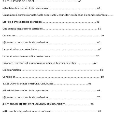
2. LES HUISSIERS DE JUSTICE......................................................... 63
a) La stabilité des effectifs de la profession.............................................................. 64
Un nombre de professionnels stable depuis 2005 et une forte réduction du nombre d’offices.............................
Les flux d’entrée dans la profession....................................................................... 65
Une densité inégale sur le territoire........................................................................ 65
Conclusion............................................................................................................... 66
b) Les restrictions d’accès à la profession................................................................ 66
La nomination sur présentation.............................................................................. 66
La nomination dans un office créé ou vacant........................................................ 67
Créations, transferts et suppressions d’offices d’huissier de justice ..................... 67
L’indemnisation....................................................................................................... 68
Conclusion............................................................................................................... 68
3. LES COMMISSAIRES-PRISEURS JUDICIAIRES............................................. 68
a) La stabilité des effectifs de la profession.............................................................. 69
b) Les restrictions d’accès à la profession................................................................ 70
4. LES ADMINISTRATEURS ET MANDATAIRES JUDICIAIRES ................................ 70
a) Un nombre de professionnels insuffisant............................................................. 70