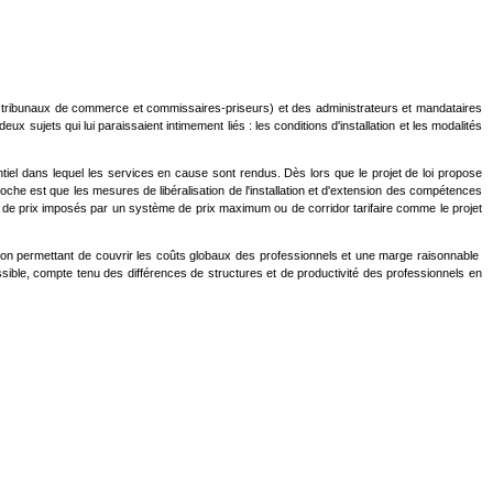
ers de tribunaux de commerce et commissaires-priseurs) et des administrateurs et mandataires
x sujets qui lui paraissaient intimement liés : les conditions d'installation et les modalités
ntiel dans lequel les services en cause sont rendus. Dès lors que le projet de loi propose
oche est que les mesures de libéralisation de l'installation et d'extension des compétences
el de prix imposés par un système de prix maximum ou de corridor tarifaire comme le projet
tuation permettant de couvrir les coûts globaux des professionnels et une marge raisonnable
ossible, compte tenu des différences de structures et de productivité des professionnels en