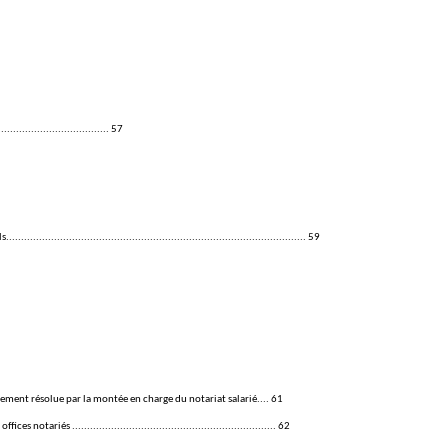
......................... 57
.................................................................................... 59
llement résolue par la montée en charge du notariat salarié.... 61
ariés .................................................................... 62