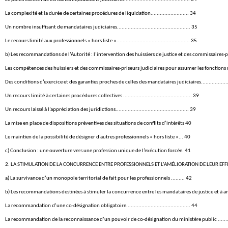
La complexité et la durée de certaines procédures de liquidation......................... 34
Un nombre insuffisant de mandataires judiciaires................................................ 35
Le recours limité aux professionnels « hors liste »................................................ 35
b) Les recommandations de l’Autorité : l’intervention des huissiers de justice et des commissaires-priseurs judic
Les compétences des huissiers et des commissaires-priseurs judiciaires pour assumer les fonctions requises.......
Des conditions d’exercice et des garanties proches de celles des mandataires judiciaires.................................
Un recours limité à certaines procédures collectives ............................................. 39
Un recours laissé à l’appréciation des juridictions................................................ 39
La mise en place de dispositions préventives des situations de conflits d’intérêts 40
Le maintien de la possibilité de désigner d’autres professionnels « hors liste »... 40
c) Conclusion : une ouverture vers une profession unique de l’exécution forcée. 41
2. LA STIMULATION DE LA CONCURRENCE ENTRE PROFESSIONNELS ET L’AMÉLIORATION DE LEUR EFFICACITÉ 
a) La survivance d’un monopole territorial de fait pour les professionnels ......... 42
b) Les recommandations destinées à stimuler la concurrence entre les mandataires de justice et à améliorer l’effic
La recommandation d’une co-désignation obligatoire.......................................... 44
La recommandation de la reconnaissance d’un pouvoir de co-désignation du ministère public .........................