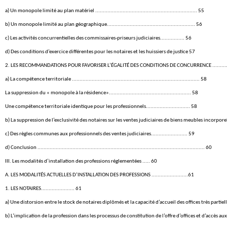
a) Un monopole limité au plan matériel ................................................................... 55
b) Un monopole limité au plan géographique.......................................................... 56
c) Les activités concurrentielles des commissaires-priseurs judiciaires................ 56
d) Des conditions d’exercice différentes pour les notaires et les huissiers de justice 57
2. LES RECOMMANDATIONS POUR FAVORISER L’ÉGALITÉ DES CONDITIONS DE CONCURRENCE .....................
a) La compétence territoriale .................................................................................... 58
La suppression du « monopole à la résidence»...................................................... 58
Une compétence territoriale identique pour les professionnels............................. 58
b) La suppression de l’exclusivité des notaires sur les ventes judiciaires de biens meubles incorporels................
c) Des règles communes aux professionnels des ventes judiciaires........................ 59
d) Conclusion .............................................................................................................. 60
III. Les modalités d’installation des professions réglementées ..... 60
A. LES MODALITÉS ACTUELLES D’INSTALLATION DES PROFESSIONS ........................61
1. LES NOTAIRES...................... 61
a) Une distorsion entre le stock de notaires diplômés et la capacité d’accueil des offices très partie
b) L’implication de la profession dans les processus de constitution de l’offre d’offices et d’accès aux offices not