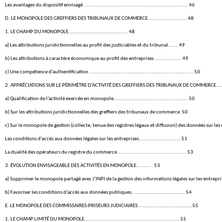
Les avantages du dispositif envisagé ...................................................................... 46
D. LE MONOPOLE DES GREFFIERS DES TRIBUNAUX DE COMMERCE...........................48
1. LE CHAMP DU MONOPOLE........................................ 48
a) Les attributions juridictionnelles au profit des justiciables et du tribunal ...... 49
b) Les attributions à caractère économique au profit des entreprises .................. 49
c) Une compétence d’authentification ...................................................................... 50
2. APPRÉCIATIONS SUR LE PÉRIMÈTRE D’ACTIVITÉ DES GREFFIERS DES TRIBUNAUX DE COMMERCE........................
a) Qualification de l’activité exercée en monopole.................................................. 50
b) Sur les attributions juridictionnelles des greffiers des tribunaux de commerce 50
c) Sur le monopole de gestion (collecte, tenue des registres légaux et diffusion) des données sur les entreprises ...
Les conditions d’accès aux données légales sur les entreprises............................ 51
La dualité des opérateurs du registre du commerce .............................................. 53
3. ÉVOLUTION ENVISAGEABLE DES ACTIVITÉS EN MONOPOLE.......... 53
a) Supprimer le monopole partagé avec l’INPI de la gestion des informations légales sur les entreprises..............
b) Favoriser les conditions d’accès aux données publiques.................................... 54
E. LE MONOPOLE DES COMMISSAIRES-PRISEURS JUDICIAIRES ....................................55
1. LE CHAMP LIMITÉ DU MONOPOLE................................................................ 55