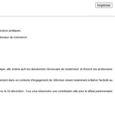
Imprimer
essions juridiques.
s tribunaux de commerce
que, elle estime qu'il est absolument nécessaire de moderniser et d'ouvrir les professions
ernement dans un contexte d'engagement de réformes visant notamment à libérer l'activité au
tres le 10 décembre : il se veut néanmoins une contribution utile pour le débat parlementaire