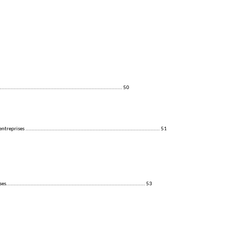
............................................................ 50
..................................................................................... 51
............................................................................. 53