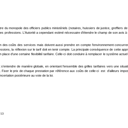
imètre du monopole des officiers publics ministériels (notaires, huissiers de justice, greffi
e ces professions. L'Autorité a cependant estimé nécessaire d'étendre le champ de son avis à deu
ration des coûts des services mais doivent aussi prendre en compte l'environnement concurre
ions, la réflexion sur le tarif doit en tenir compte. La principale conséquence de cette appr
lace d'une certaine flexibilité tarifaire. Celle-ci doit conduire à remplacer le système actu
ent s'entendre de manière globale, en orientant l'ensemble des grilles tarifaires vers une si
cte. Fixer le prix de chaque prestation par référence aux coûts de celle-ci est d'ailleurs imp
certation postérieure au vote de la loi.
. 13