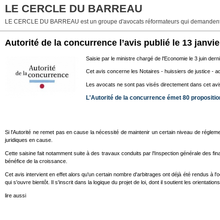
LE CERCLE DU BARREAU
LE CERCLE DU BARREAU est un groupe d'avocats réformateurs qui demandent 
Autorité de la concurrence l’avis publié le 13 janv
Saisie par le ministre chargé de l'Economie le 3 juin dern
Cet avis concerne les Notaires - huissiers de justice - 
Les avocats ne sont pas visés directement dans cet av
L'Autorité de la concurrence émet 80 propositio
Si l'Autorité ne remet pas en cause la nécessité de maintenir un certain niveau de réglem
juridiques en cause.
Cette saisine fait notamment suite à des travaux conduits par l'Inspection générale des fi
bénéfice de la croissance.
Cet avis intervient en effet alors qu'un certain nombre d'arbitrages ont déjà été rendus à l
qui s'ouvre bientôt. Il s'inscrit dans la logique du projet de loi, dont il soutient les orientat
lire aussi