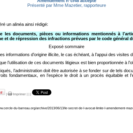
Amendement n°
cf48
accepté
Présenté par Mme Mazetier, rapporteure
éré un alinéa ainsi rédigé:
te les documents, pièces ou informations mentionnés à l’art
che et de répression des infractions prévues par le code général d
Exposé sommaire
s informations d’origine illicite, le cas échéant, à l’appui des visites 
ue l’utilisation de ces documents litigieux est bien proportionnée à l’ob
ués, l’administration doit être autorisée à se fonder sur de tels docu
its fondamentaux, en l’espèce le droit à un procès équitable et l
|
Imprimer
|
|
|
ww.cercle-du-barreau.org/archive/2013/06/13/le-secret-de-l-avocat-limite-l-amendement-maze