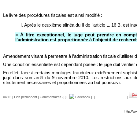
Le livre des procédures fiscales est ainsi modifié :
I. Après le deuxième alinéa du II de l’article L. 16 B, est ins
« À titre exceptionnel, le juge peut prendre en comp
l’administration est proportionnée à l’objectif de recher
Amendement visant à permettre à l’administration fiscale d’utiliser de
Une condition essentielle est cependant posée : le juge doit vérifier q
En effet, face à certains montages frauduleux extrêmement sophistiq
jugé dans son arrêt du 9 novembre 2010. Les restrictions aux dro
strictement nécessaires et proportionnées au but poursuivi.
04:16 |
Lien permanent
|
Commentaires (0)
|
Facebook
|
|
|
http://w