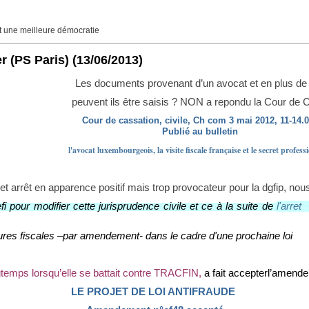
une meilleure démocratie
r (PS Paris)
(13/06/2013)
Les documents provenant d’un avocat et en plus de
peuvent ils être saisis ?
NON a repondu la Cour de
Cour de cassation, civile, Ch com 3 mai 2012, 11-14.0
Publié au bulletin
l'avocat luxembourgeois, la visite fiscale française et le secret profess
et arrêt en apparence positif mais trop provocateur pour la dgfip, nou
fi pour modifier cette jurisprudence civile et ce à la suite de
l'arre
édures fiscales –par amendement- dans le cadre d'une prochaine loi
gtemps lorsqu’elle se battait contre TRACFIN,
a fait accepterl’amendem
LE PROJET DE LOI ANTIFRAUDE