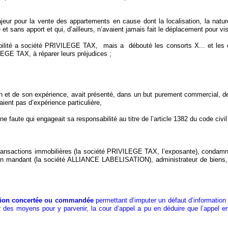
eur pour la vente des appartements en cause dont la localisation, la nature
t sans apport et qui, d’ailleurs, n’avaient jamais fait le déplacement pour vis
abilité a société PRIVILEGE TAX,
mais a
débouté les consorts X... et les
EGE TAX, à réparer leurs préjudices ;
tion et de son expérience, avait présenté, dans un but purement commercial, 
aient pas d’expérience particulière,
 faute qui engageait sa responsabilité au titre de l’article 1382 du code civil
ransactions immobilières (la société PRIVILEGE TAX, l’exposante), condamné à
 son mandant (la société ALLIANCE LABELISATION), administrateur de biens
ction concertée ou commandée
permettant d’imputer un défaut d’information 
er des moyens pour y parvenir, la cour d’appel a pu en déduire que l’appel e