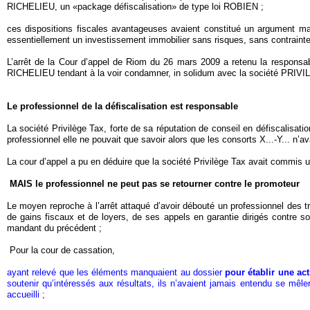
RICHELIEU, un «package défiscalisation» de type loi ROBIEN ;
ces dispositions fiscales avantageuses avaient constitué un argument maj
essentiellement un investissement immobilier sans risques, sans contrainte e
L’arrêt de la Cour d’appel de Riom du 26 mars 2009 a retenu la respons
RICHELIEU tendant à la voir condamner, in solidum avec la société PRIVIL
Le professionnel de la défiscalisation est responsable
La société Privilège Tax, forte de sa réputation de conseil en défiscalisa
professionnel elle ne pouvait que savoir alors que les consorts X...-Y... n’av
La cour d’appel a pu en déduire que la société Privilège Tax avait commis une
MAIS le professionnel ne peut pas se retourner contre le promoteur
Le moyen reproche à l’arrêt attaqué d’avoir débouté un professionnel des t
de gains fiscaux et de loyers, de ses appels en garantie dirigés contre
mandant du précédent ;
Pour la cour de cassation,
ayant relevé que les éléments manquaient au dossier
pour établir une a
soutenir qu’intéressés aux résultats, ils n’avaient jamais entendu se mêl
accueilli ;