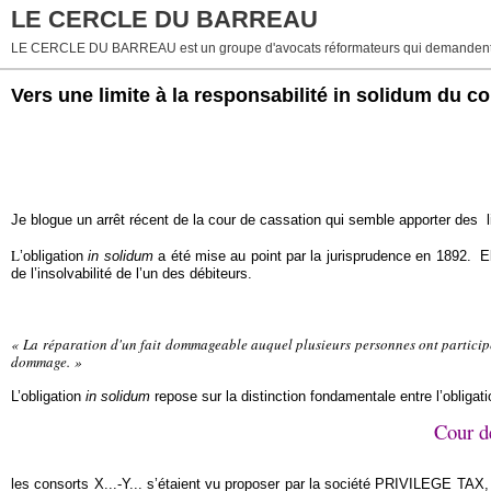
LE CERCLE DU BARREAU
LE CERCLE DU BARREAU est un groupe d'avocats réformateurs qui demandent 
Vers une limite à la responsabilité in solidum du co
Je blogue un arrêt récent de la cour de cassation qui semble apporter des li
L
’obligation
in solidum
a été mise au point par la jurisprudence en 1892.
El
de l’insolvabilité de l’un des débiteurs.
« La réparation d'un fait dommageable auquel plusieurs personnes ont participé 
dommage. »
L’obligation
in solidum
repose sur la distinction fondamentale entre l’obligatio
Cour de
les consorts X...-Y... s’étaient vu proposer par la société PRIVILEGE TA