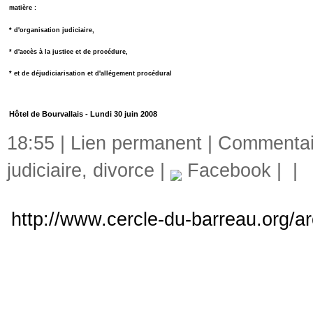
matière :
* d'organisation judiciaire,
* d'accès à la justice et de procédure,
* et de déjudiciarisation et d'allégement procédural
Hôtel de Bourvallais - Lundi 30 juin 2008
18:55 |
Lien permanent
|
Commentair
judiciaire
,
divorce
|
Facebook
|
|
http://www.cercle-du-barreau.org/ar