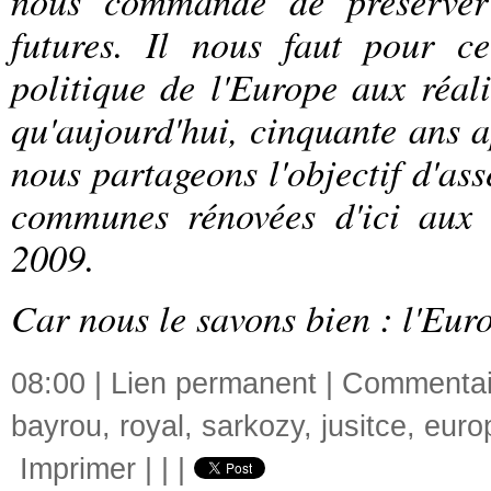
nous commande de préserver 
futures. Il nous faut pour ce
politique de l'Europe aux réali
qu'aujourd'hui, cinquante ans a
nous partageons l'objectif d'as
communes rénovées d'ici aux 
2009.
Car nous le savons bien : l'Eur
08:00 |
Lien permanent
|
Commentair
bayrou
,
royal
,
sarkozy
,
jusitce
,
euro
Imprimer
|
|
|