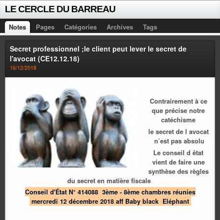
LE CERCLE DU BARREAU
Notes
Pages
Catégories
Archives
Tags
Secret professionnel ;le client peut lever le secret de
l'avocat (CE12.12.18)
16/12/2018
Contrairement à ce
que précise notre
catéchisme
le secret de l avocat
n’est pas absolu
Le conseil d état
vient de faire une
synthèse des règles
du secret en matière fiscale
Conseil d'État N° 414088 3ème - 8ème chambres réunies
mercredi 12 décembre 2018 aff Baby black Eléphant