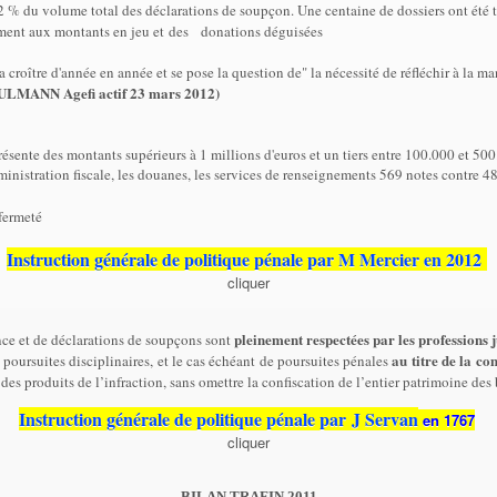
12 % du volume total des déclarations de soupçon. Une centaine de dossiers ont été
tement aux montants en jeu et des
donations déguisées
croître d'année en année et se pose la question de" la nécessité de réfléchir à la ma
ULMANN Agefi actif 23 mars 2012)
présente des montants supérieurs à 1 millions d'euros et un tiers entre 100.000 et 50
’administration fiscale, les douanes, les services de renseignements 569 notes contre 
fermeté
Instruction générale de politique pénale par M Mercier en 2012
cliquer
pleinement respectées par les professions j
ance et de déclarations de soupçons sont
au titre de la co
e poursuites disciplinaires, et le cas échéant de poursuites pénales
n des produits de l’infraction, sans omettre la confiscation de l’entier patrimoine 
Instruction générale de politique pénale par J Servan
en 1767
cliquer
BILAN TRAFIN 2011