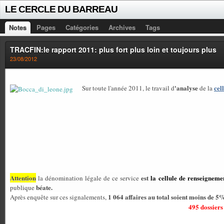
LE CERCLE DU BARREAU
Notes
Pages
Catégories
Archives
Tags
TRACFIN:le rapport 2011: plus fort plus loin et toujours plus
23/08/2012
'analyse
cel
Sur toute l'année 2011, le travail d
de la
Attention
est
la cellule de renseigneme
la dénomination légale de ce service
béate.
publique
1 064 affaires au total soient moins de 5
Après enquête sur ces signalements,
495 dossiers