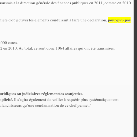
 transmis à la direction générale des finances publiques en 2011, comme en 2010
pourquoi pas
nière d'objectiver les éléments conduisant à faire une déclaration,
0.000 euros.
482 en 2010. Au total, ce sont donc 1064 affaires qui ont été transmises.
uridiques ou judiciaires réglementées assujetties.
mplicité.
Il s’agira également de veiller à requérir plus systématiquement
des blanchisseurs qu’une condamnation de ce chef permet."