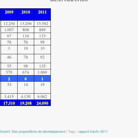
2009
2010
2011
12.254
13.206
15.582
1.007
808
889
67
134
133
58
56
98
3
10
10
46
78
92
55
98
135
370
674
1.069
2
0
1
33
14
19
3.415
4.130
6.062
17.310
19.208
24.090
chiment
,
Des propositions de développement
| Tags :
rapport tracfin 2011