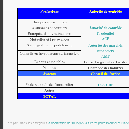
Professions
Autorité de contrôle
Banques et assimilées
Autorité de contrôle
Assurances et courtiers
Prudentiel
Entreprise d ‘investissement
ACP
Mutuelles et Prévoyances
Sté de gestion de portefeuille
Autorité des marchés
Financiers
Conseils en investissements financiers
AMF
Experts comptables
Conseil régional de l’ordre
Notaires
Chambre des notaires
Avocats
Conseil de l’ordre
Professionnels de l’immobilier
DGCCRF
Autres
TOTAL
Écrit par
.
dans les catégories
a déclaration de soupçon
,
a-Secret professionnel et Blan