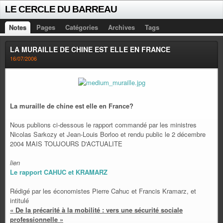
LE CERCLE DU BARREAU
Notes
Pages
Catégories
Archives
Tags
LA MURAILLE DE CHINE EST ELLE EN FRANCE
16/07/2006
La muraille de chine est elle en France?
Nous publions ci-dessous le rapport commandé par les ministres
Nicolas Sarkozy et Jean-Louis Borloo et rendu public le 2 décembre
2004 MAIS TOUJOURS D'ACTUALITE
lien
Le rapport CAHUC et KRAMARZ
Rédigé par les économistes Pierre Cahuc et Francis Kramarz, et
intitulé
« De la précarité à la mobilité : vers une sécurité sociale
professionnelle »