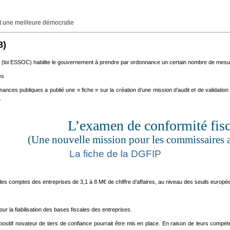
une meilleure démocratie
8)
ce (loi ESSOC) habilite le gouvernement à prendre par ordonnance un certain nombre de mesur
tes
nances publiques a publié une « fiche » sur la création d’une mission d’audit et de validati
.
L’examen de conformité fisc
(Une nouvelle mission pour les commissaires 
La fiche de la DGFIP
 des comptes des entreprises de 3,1 à 8 M€ de chiffre d’affaires, au niveau des seuils europé
our la fiabilisation des bases fiscales des entreprises.
ositif novateur de tiers de confiance pourrait être mis en place. En raison de leurs compéten