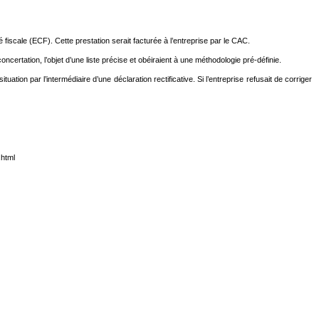
 fiscale (ECF). Cette prestation serait facturée à l’entreprise par le CAC.
oncertation, l’objet d’une liste précise et obéiraient à une méthodologie pré-définie.
uation par l’intermédiaire d’une déclaration rectificative. Si l’entreprise refusait de corriger
.html