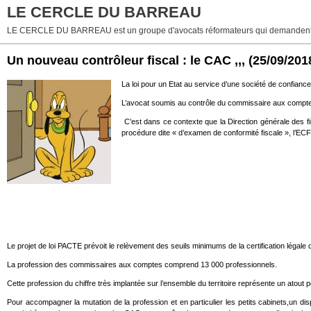
LE CERCLE DU BARREAU
LE CERCLE DU BARREAU est un groupe d'avocats réformateurs qui demandent 
Un nouveau contrôleur fiscal : le CAC ,,,
(25/09/201
La loi pour un Etat au service d’une société de confian
L’avocat soumis au contrôle du commissaire aux comp
C’est dans ce contexte que la Direction générale des fi
procédure dite « d’examen de conformité fiscale », l’ECF
Le projet de loi PACTE prévoit le relèvement des seuils minimums de la certification légale
La profession des commissaires aux comptes comprend 13 000 professionnels.
Cette profession du chiffre très implantée sur l’ensemble du territoire représente un atout p
Pour accompagner la mutation de la profession et en particulier les petits cabinets,un disp