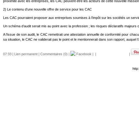
proximité avec les entreprises, les CAC peuvent être les acteurs de cette nouvelle mission
2) Le contenu d’une nouvelle offre de service pour les CAC
Les CAC pourraient proposer aux entreprises soumises à l’impôt sur les sociétés un service d
Un schéma d’audit serait mis au point avec la profession ; les risques déclaratifs majeurs con
A l’issue de son audit, le CAC remettrait une attestation annuelle de conformité pour chacun de
sa situation, le CAC ne validerait pas le point et le mentionnerait dans son rapport, auquel 
07:33 |
Lien permanent
|
Commentaires (0)
|
Facebook
|
|
|
http