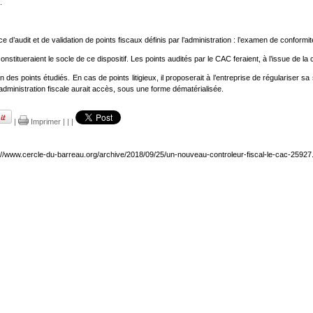
.
’audit et de validation de points fiscaux définis par l’administration : l’examen de conformité
stitueraient le socle de ce dispositif. Les points audités par le CAC feraient, à l’issue de la c
s points étudiés. En cas de points litigieux, il proposerait à l’entreprise de régulariser sa sit
l’administration fiscale aurait accès, sous une forme dématérialisée.
|
Imprimer
|
|
|
://www.cercle-du-barreau.org/archive/2018/09/25/un-nouveau-controleur-fiscal-le-cac-25927