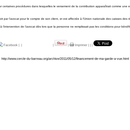
 pour certaines procédures dans lesquelles le versement de la contribution apparaîtrait comme une e
e soit par l’avocat pour le compte de son client, et est affectée à l’Union nationale des caisses d
 à l’intervention de l’avocat dès lors que la personne ne remplissait pas les conditions pour bénéfici
Facebook
|
|
|
|
Imprimer
|
|
|
http://www.cercle-du-barreau.org/archive/2011/05/12/financement-de-ma-garde-a-vue.html