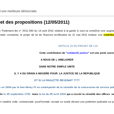
une meilleure démocratie
t des propositions
(12/05/2011)
arlement (loi n° 2011-392 du 14 avril 2011 relative à la garde à vue) va entraîner une augment
re contrainte, le projet de loi de finances rectificative du 11 mai 2011 institue une
contribu
ARTICLE 20 DU PROJET DE LOI
Cette contribution de
"solidarité justice"
est une porte ouver
A NOUS DE L AMELIORER
DANS NOTRE SIMPLE UNITE
IL Y A DU GRAIN A MOUDRE POUR LA JUSTICE DE LA REPUBLIQUE
ET SI LA PAULETTE REVENAIT ????
uée en 1604 par le bon Henry IV en contrepartie de la vénalite de la concession de service pub
mée
le 29 septembre 1791
mais
la loi du 28 avril 1816
qui a recréé la vénalité des offices n
matière civile, commerciale, prud’homale, sociale ou rurale devant une juridiction judiciaire ou par