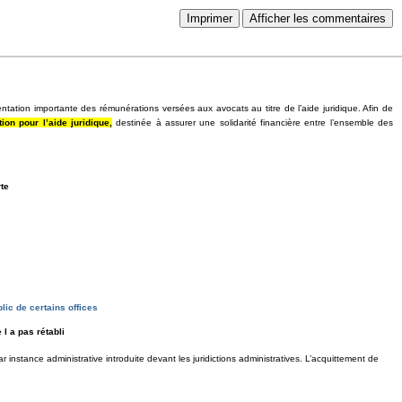
Imprimer
Afficher les commentaires
ation importante des rémunérations versées aux avocats au titre de l’aide juridique. Afin de
tion pour l’aide juridique,
destinée à assurer une solidarité financière entre l’ensemble des
te
lic de certains offices
e l a pas rétabli
 instance administrative introduite devant les juridictions administratives. L’acquittement de