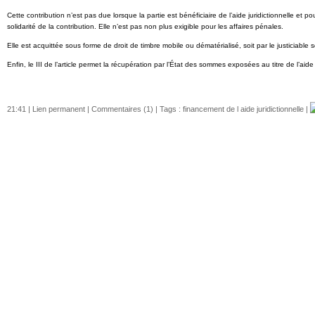
Cette contribution n’est pas due lorsque la partie est bénéficiaire de l’aide juridictionnelle et
solidarité de la contribution. Elle n’est pas non plus exigible pour les affaires pénales.
Elle est acquittée sous forme de droit de timbre mobile ou dématérialisé, soit par le justiciabl
Enfin, le III de l’article permet la récupération par l’État des sommes exposées au titre de l’aide
21:41 |
Lien permanent
|
Commentaires (1)
| Tags :
financement de l aide juridictionnelle
|