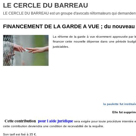
LE CERCLE DU BARREAU
LE CERCLE DU BARREAU est un groupe d'avocats réformateurs qui demandent 
FINANCEMENT DE LA GARDE A VUE ; du nouveau e
La réforme de la garde à vue récemment approuvée par le P
financer cette nouvelle dépense dans une période budgétai
justiciables.
la paulette fut instit
Elle fut suppri
Cette contribution
pour l aide juridique
sera exigée pour toute procédure intentée en 
cette contribution deviendra une condition de recevabilité de la requête.
Son tarif est fixé à 35 €.