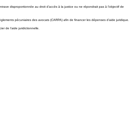
ntrave disproportionnée au droit d’accès à la justice ou ne répondrait pas à l’objectif de
es règlements pécuniaires des avocats (CARPA) afin de financer les dépenses d’aide juridique.
er de l’aide juridictionnelle.