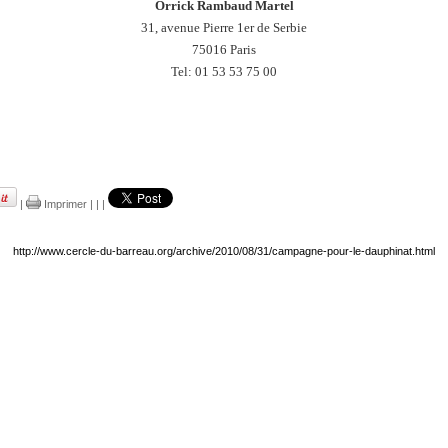
Orrick Rambaud Martel
31, avenue Pierre 1er de Serbie
75016 Paris
Tel: 01 53 53 75 00
|
Imprimer
|
|
|
http://www.cercle-du-barreau.org/archive/2010/08/31/campagne-pour-le-dauphinat.html