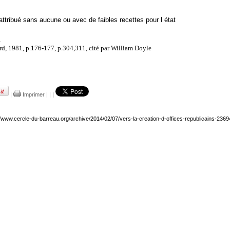
ttribué sans aucune ou avec de faibles recettes pour l état
rd, 1981, p.176-177, p.304,311, cité par William Doyle
|
Imprimer
|
|
|
//www.cercle-du-barreau.org/archive/2014/02/07/vers-la-creation-d-offices-republicains-2369