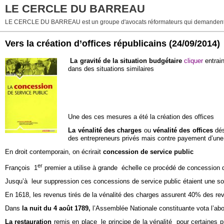
LE CERCLE DU BARREAU
LE CERCLE DU BARREAU est un groupe d'avocats réformateurs qui demandent 
Vers la création d’offices républicains
(24/09/2014)
La gravité de la situation budgétaire
cliquer
entrain
dans des situations similaires
Une des ces mesures a été la création des offices
La vénalité des charges
ou
vénalité des offices
dés
des entrepreneurs privés mais contre payement d’u
En droit contemporain, on écrirait
concession de service public
er
François 1
premier a utilise à grande échelle ce procédé de concession d
Jusqu’à leur suppression ces concessions de service public étaient une sou
En 1618, les revenus tirés de la vénalité des charges assurent 40% des re
Dans
la nuit du 4 août 1789,
l’Assemblée Nationale constituante vota l’aboli
La restauration
remis en place le principe de la vénalité pour certaines 