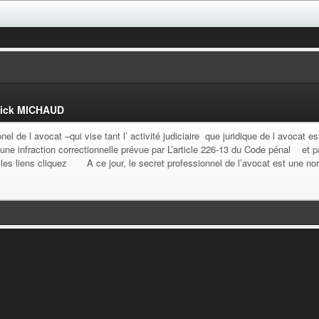
ick MICHAUD
el de l avocat –qui vise tant l’ activité judiciaire que juridique de l avocat 
st une infraction correctionnelle prévue par L’article 226-13 du Code pénal
ens cliquez A ce jour, le secret professionnel de l’avocat est une norme 