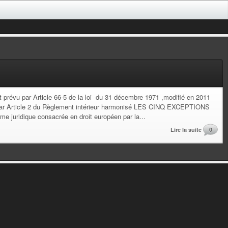
est prévu par Article 66-5 de la loi du 31 décembre 1971 ,modifié en 2011
 et par Article 2 du Règlement intérieur harmonisé LES CINQ EXCEPTIONS
juridique consacrée en droit européen par la...
Lire la suite
0