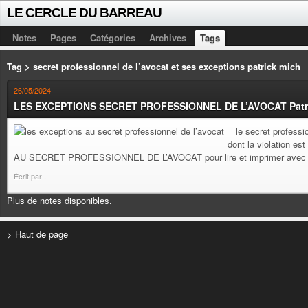
LE CERCLE DU BARREAU
Notes
Pages
Catégories
Archives
Tags
Tag > secret professionnel de l’avocat et ses exceptions patrick mich
26/05/2024
LES EXCEPTIONS SECRET PROFESSIONNEL DE L’AVOCAT Patr
le secret profession
dont la violation e
AU SECRET PROFESSIONNEL DE L’AVOCAT pour lire et imprimer avec les li
Écrit par
.
Plus de notes disponibles.
> Haut de page